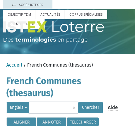
ACCÈS ISTEX.FR
OBJECTIF TDM
ACTUALITÉS
CORPUS SPÉCIALISÉS
Loterre
ESPAÑOL
ENGLISH
Des
terminologies
en partage
Accueil
/ French Communes (thesaurus)
French Communes
(thesaurus)
×
Aide
anglais
Chercher
ALIGNER
ANNOTER
TÉLÉCHARGER