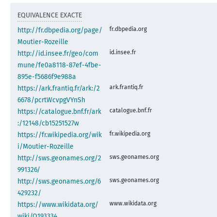
EQUIVALENCE EXACTE
fr.dbpedia.org
http://fr.dbpedia.org/page/
Moutier-Rozeille
id.insee.fr
http://id.insee.fr/geo/com
mune/fe0a8118-87ef-4fbe-
895e-f5686f9e988a
ark.frantiq.fr
https://ark.frantiq.fr/ark:/2
6678/pcrtWcvpgVYnSh
catalogue.bnf.fr
https://catalogue.bnf.fr/ark
:/12148/cb15251527w
fr.wikipedia.org
https://fr.wikipedia.org/wik
i/Moutier-Rozeille
sws.geonames.org
http://sws.geonames.org/2
991326/
sws.geonames.org
http://sws.geonames.org/6
429232/
www.wikidata.org
https://www.wikidata.org/
wiki/Q193334