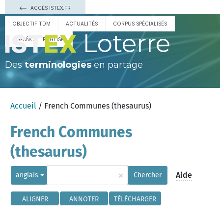
ACCÈS ISTEX.FR
OBJECTIF TDM
ACTUALITÉS
CORPUS SPÉCIALISÉS
Loterre
ESPAÑOL
ENGLISH
Des
terminologies
en partage
Accueil
/ French Communes (thesaurus)
French Communes
(thesaurus)
×
Aide
anglais
Chercher
ALIGNER
ANNOTER
TÉLÉCHARGER