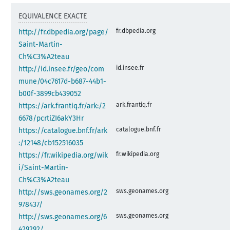
EQUIVALENCE EXACTE
fr.dbpedia.org
http://fr.dbpedia.org/page/
Saint-Martin-
Ch%C3%A2teau
id.insee.fr
http://id.insee.fr/geo/com
mune/04c7617d-b687-44b1-
b00f-3899cb439052
ark.frantiq.fr
https://ark.frantiq.fr/ark:/2
6678/pcrtiZI6akY3Hr
catalogue.bnf.fr
https://catalogue.bnf.fr/ark
:/12148/cb152516035
fr.wikipedia.org
https://fr.wikipedia.org/wik
i/Saint-Martin-
Ch%C3%A2teau
sws.geonames.org
http://sws.geonames.org/2
978437/
sws.geonames.org
http://sws.geonames.org/6
429292/