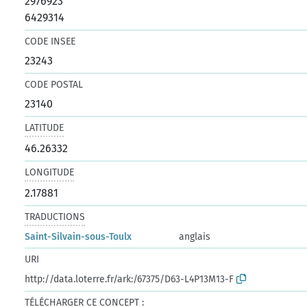
2976923
6429314
CODE INSEE
23243
CODE POSTAL
23140
LATITUDE
46.26332
LONGITUDE
2.17881
TRADUCTIONS
Saint-Silvain-sous-Toulx
anglais
URI
http://data.loterre.fr/ark:/67375/D63-L4P13M13-F
TÉLÉCHARGER CE CONCEPT :