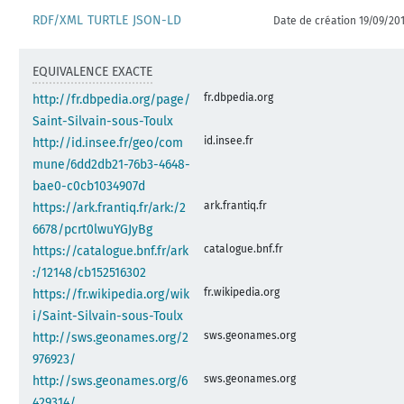
RDF/XML
TURTLE
JSON-LD
Date de création 19/09/20
EQUIVALENCE EXACTE
fr.dbpedia.org
http://fr.dbpedia.org/page/
Saint-Silvain-sous-Toulx
id.insee.fr
http://id.insee.fr/geo/com
mune/6dd2db21-76b3-4648-
bae0-c0cb1034907d
ark.frantiq.fr
https://ark.frantiq.fr/ark:/2
6678/pcrt0lwuYGJyBg
catalogue.bnf.fr
https://catalogue.bnf.fr/ark
:/12148/cb152516302
fr.wikipedia.org
https://fr.wikipedia.org/wik
i/Saint-Silvain-sous-Toulx
sws.geonames.org
http://sws.geonames.org/2
976923/
sws.geonames.org
http://sws.geonames.org/6
429314/