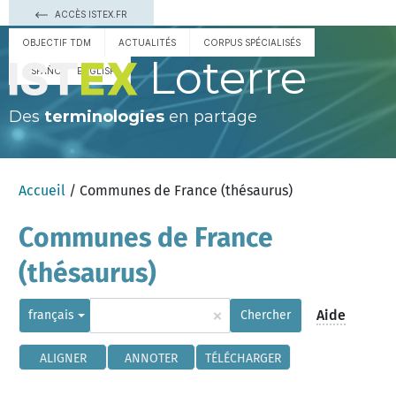
ACCÈS ISTEX.FR
OBJECTIF TDM
ACTUALITÉS
CORPUS SPÉCIALISÉS
Loterre
ESPAÑOL
ENGLISH
Des
terminologies
en partage
Accueil
/ Communes de France (thésaurus)
Communes de France
(thésaurus)
×
Aide
français
Chercher
ALIGNER
ANNOTER
TÉLÉCHARGER