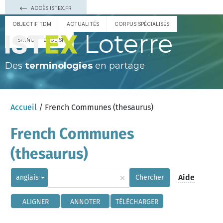
ACCÈS ISTEX.FR
OBJECTIF TDM
ACTUALITÉS
CORPUS SPÉCIALISÉS
Loterre
ESPAÑOL
ENGLISH
Des
terminologies
en partage
Accueil
/ French Communes (thesaurus)
French Communes
(thesaurus)
×
Aide
anglais
Chercher
ALIGNER
ANNOTER
TÉLÉCHARGER