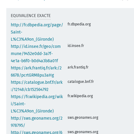
EQUIVALENCE EXACTE
fr.dbpedia.org
http://fr.dbpedia.org/page/
Saint-
L%C3%A9on_(Gironde)
id.insee.fr
http://id.insee.fr/geo/com
mune/9452e0dd-3a7f-
4e1a-b6f0-b0d4a3b8a01f
ark.frantiq.fr
https://ark.frantiq.fr/ark:/2
6678/pcrtGRM8pu3aHg
catalogue.bnf.fr
https://catalogue.bnf.fr/ark
:/12148/cb152564792
fr.wikipedia.org
https://fr.wikipedia.org/wik
i/Saint-
L%C3%A9on_(Gironde)
sws.geonames.org
http://sws.geonames.org/2
978795/
sws.geonames.org
http://sws.geonames.org/6