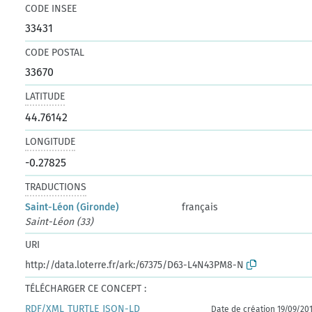
CODE INSEE
33431
CODE POSTAL
33670
LATITUDE
44.76142
LONGITUDE
-0.27825
TRADUCTIONS
Saint-Léon (Gironde)
français
Saint-Léon (33)
URI
http://data.loterre.fr/ark:/67375/D63-L4N43PM8-N
TÉLÉCHARGER CE CONCEPT :
RDF/XML
TURTLE
JSON-LD
Date de création 19/09/20