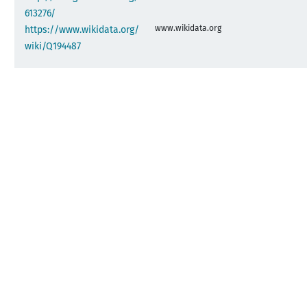
613276/
www.wikidata.org
https://www.wikidata.org/
wiki/Q194487