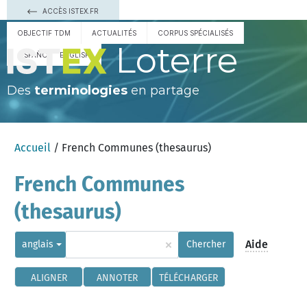
ACCÈS ISTEX.FR
OBJECTIF TDM
ACTUALITÉS
CORPUS SPÉCIALISÉS
Loterre
ESPAÑOL
ENGLISH
Des
terminologies
en partage
Accueil
/ French Communes (thesaurus)
French Communes
(thesaurus)
×
Aide
anglais
Chercher
ALIGNER
ANNOTER
TÉLÉCHARGER