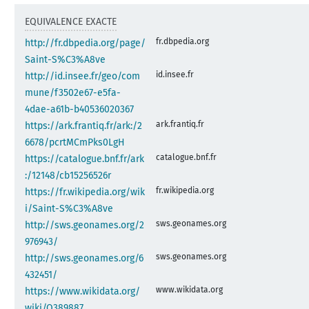
EQUIVALENCE EXACTE
fr.dbpedia.org
http://fr.dbpedia.org/page/
Saint-S%C3%A8ve
id.insee.fr
http://id.insee.fr/geo/com
mune/f3502e67-e5fa-
4dae-a61b-b40536020367
ark.frantiq.fr
https://ark.frantiq.fr/ark:/2
6678/pcrtMCmPks0LgH
catalogue.bnf.fr
https://catalogue.bnf.fr/ark
:/12148/cb15256526r
fr.wikipedia.org
https://fr.wikipedia.org/wik
i/Saint-S%C3%A8ve
sws.geonames.org
http://sws.geonames.org/2
976943/
sws.geonames.org
http://sws.geonames.org/6
432451/
www.wikidata.org
https://www.wikidata.org/
wiki/Q389887