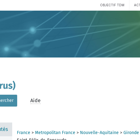
OBJECTIF TDM
AC
rus)
Aide
hercher
tés
France
>
Metropolitan France
>
Nouvelle-Aquitaine
>
Gironde