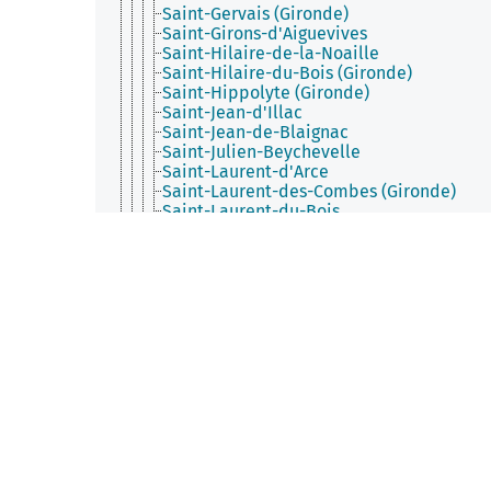
Saint-Gervais (Gironde)
Saint-Girons-d'Aiguevives
Saint-Hilaire-de-la-Noaille
Saint-Hilaire-du-Bois (Gironde)
Saint-Hippolyte (Gironde)
Saint-Jean-d'Illac
Saint-Jean-de-Blaignac
Saint-Julien-Beychevelle
Saint-Laurent-d'Arce
Saint-Laurent-des-Combes (Gironde)
Saint-Laurent-du-Bois
Saint-Laurent-du-Plan
Saint-Laurent-Médoc
Saint-Léger-de-Balson
Saint-Léon (Gironde)
Saint-Loubert
Saint-Loubès
Saint-Louis-de-Montferrand
Saint-Macaire
Saint-Magne
Saint-Magne-de-Castillon
Saint-Maixant (Gironde)
Saint-Mariens
Saint-Martial (Gironde)
Saint-Martin-de-Laye