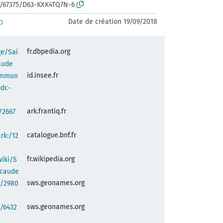
rk:/67375/D63-KXK4TQ7N-6
Date de création 19/09/2018
D
fr.dbpedia.org
ge/Sai
aude
id.insee.fr
commun
bdc-
ark.frantiq.fr
:/2667
catalogue.bnf.fr
ark:/12
fr.wikipedia.org
wiki/S
ncaude
sws.geonames.org
g/2980
sws.geonames.org
/6432