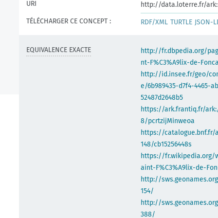
URI
http://data.loterre.fr/a
TÉLÉCHARGER CE CONCEPT :
RDF/XML
TURTLE
JSON-L
EQUIVALENCE EXACTE
http://fr.dbpedia.org/pa
nt-F%C3%A9lix-de-Fonc
http://id.insee.fr/geo/
e/6b989435-d7f4-4465-a
52487d2648b5
https://ark.frantiq.fr/ark
8/pcrtzijMinweoa
https://catalogue.bnf.fr/
148/cb15256448s
https://fr.wikipedia.org/
aint-F%C3%A9lix-de-Fo
http://sws.geonames.or
154/
http://sws.geonames.org
388/