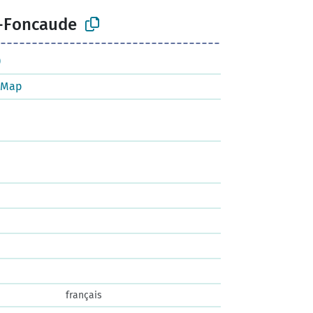
e-Foncaude
)
tMap
français