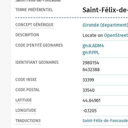
Saint-Félix-de-Foncaude
Saint-Félix-d
TERME PRÉFÉRENTIEL
CONCEPT GÉNÉRIQUE
Gironde (department
DESCRIPTION
Locate on
OpenStree
CODE D'ENTITÉ GEONAMES
gn:A.ADM4
gn:P.PPL
IDENTIFIANT GEONAMES
2980154
6432388
CODE INSEE
33399
CODE POSTAL
33540
LATITUDE
44.64961
LONGITUDE
-0.1205
TRADUCTIONS
Saint-Félix-de-Foncaude