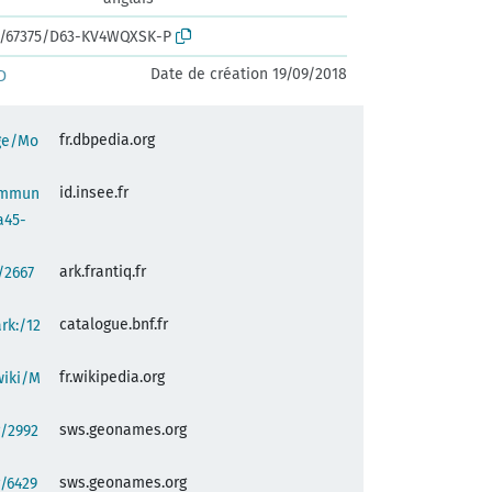
rk:/67375/D63-KV4WQXSK-P
Date de création 19/09/2018
D
fr.dbpedia.org
age/Mo
id.insee.fr
commun
a45-
ark.frantiq.fr
:/2667
catalogue.bnf.fr
ark:/12
fr.wikipedia.org
wiki/M
sws.geonames.org
g/2992
sws.geonames.org
/6429