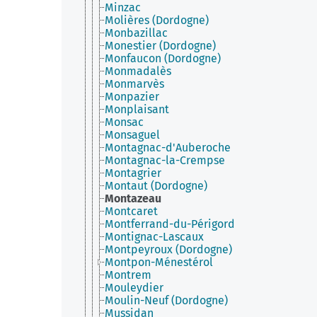
Minzac
Molières (Dordogne)
Monbazillac
Monestier (Dordogne)
Monfaucon (Dordogne)
Monmadalès
Monmarvès
Monpazier
Monplaisant
Monsac
Monsaguel
Montagnac-d'Auberoche
Montagnac-la-Crempse
Montagrier
Montaut (Dordogne)
Montazeau
Montcaret
Montferrand-du-Périgord
Montignac-Lascaux
Montpeyroux (Dordogne)
Montpon-Ménestérol
Montrem
Mouleydier
Moulin-Neuf (Dordogne)
Mussidan