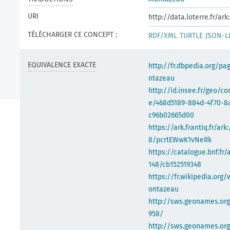
URI
http://data.loterre.fr/a
TÉLÉCHARGER CE CONCEPT :
RDF/XML
TURTLE
JSON-L
EQUIVALENCE EXACTE
http://fr.dbpedia.org/p
ntazeau
http://id.insee.fr/geo/
e/468d5189-884d-4f70-8
c96b02665d00
https://ark.frantiq.fr/ark
8/pcrtEWwK1vNeRk
https://catalogue.bnf.fr/
148/cb152519348
https://fr.wikipedia.org/
ontazeau
http://sws.geonames.or
958/
http://sws.geonames.org