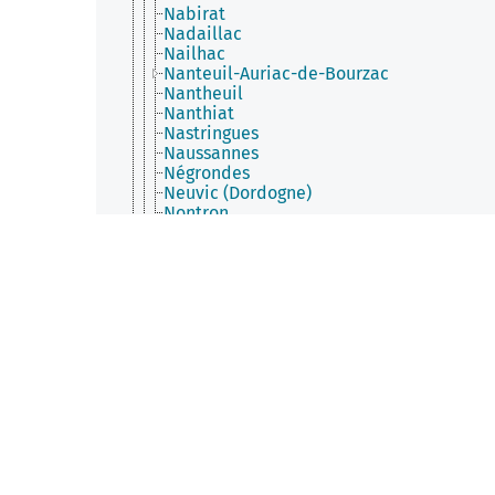
Nabirat
Nadaillac
Nailhac
Nanteuil-Auriac-de-Bourzac
Nantheuil
Nanthiat
Nastringues
Naussannes
Négrondes
Neuvic (Dordogne)
Nontron
Orliac
Parcoul-Chenaud
Paulin
Paunat
Paussac-et-Saint-Vivien
Pays de Belvès
Payzac (Dordogne)
Pazayac
Pechs-de-l'Espérance
Périgueux
Petit-Bersac
Peyrignac
Peyzac-le-Moustier
Pezuls