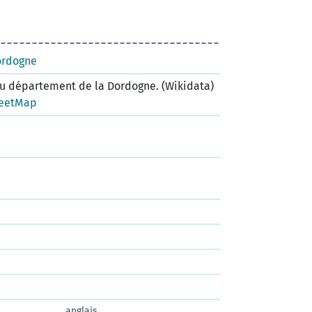
ordogne
 département de la Dordogne. (Wikidata)
eetMap
anglais