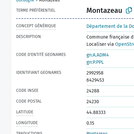
Dordogne
>
Montazeau
Montazeau
TERME PRÉFÉRENTIEL
CONCEPT GÉNÉRIQUE
Département de la D
DESCRIPTION
Commune française du
Localiser via
OpenStr
CODE D'ENTITÉ GEONAMES
gn:A.ADM4
gn:P.PPL
IDENTIFIANT GEONAMES
2992958
6429453
CODE INSEE
24288
CODE POSTAL
24230
LATITUDE
44.88333
LONGITUDE
0.15
TRADUCTIONS
Montazeau