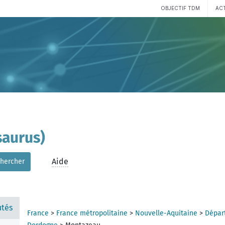
OBJECTIF TDM
AC
aurus)
Aide
hercher
tés
France
>
France métropolitaine
>
Nouvelle-Aquitaine
>
Dépar