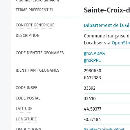
>
Sainte-Croix-du-Mont
Sainte-Croix-
TERME PRÉFÉRENTIEL
CONCEPT GÉNÉRIQUE
Département de la G
DESCRIPTION
Commune française du
Localiser via
OpenStr
CODE D'ENTITÉ GEONAMES
gn:A.ADM4
gn:P.PPL
IDENTIFIANT GEONAMES
2980650
6432383
CODE INSEE
33392
CODE POSTAL
33410
LATITUDE
44.59377
LONGITUDE
-0.27184
TRADUCTIONS
Sainte-Croix-du-Mont