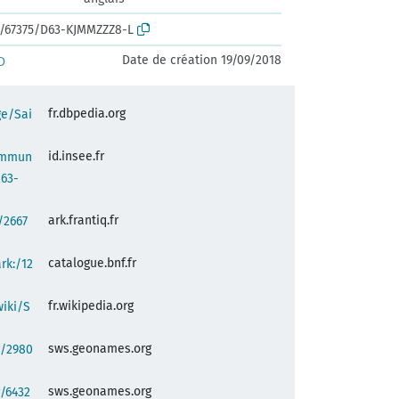
rk:/67375/D63-KJMMZZZ8-L
Date de création 19/09/2018
D
fr.dbpedia.org
ge/Sai
id.insee.fr
commun
263-
ark.frantiq.fr
:/2667
catalogue.bnf.fr
ark:/12
fr.wikipedia.org
wiki/S
sws.geonames.org
g/2980
sws.geonames.org
/6432