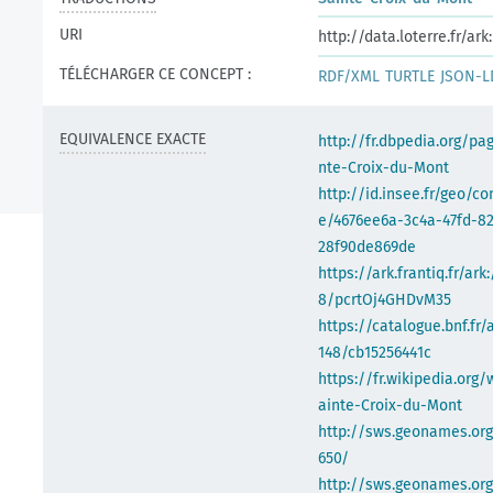
URI
http://data.loterre.fr/a
TÉLÉCHARGER CE CONCEPT :
RDF/XML
TURTLE
JSON-L
EQUIVALENCE EXACTE
http://fr.dbpedia.org/pa
nte-Croix-du-Mont
http://id.insee.fr/geo/
e/4676ee6a-3c4a-47fd-8
28f90de869de
https://ark.frantiq.fr/ark
8/pcrtOj4GHDvM35
https://catalogue.bnf.fr/
148/cb15256441c
https://fr.wikipedia.org/
ainte-Croix-du-Mont
http://sws.geonames.or
650/
http://sws.geonames.org