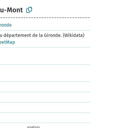
du-Mont
ironde
 département de la Gironde. (Wikidata)
eetMap
anglais