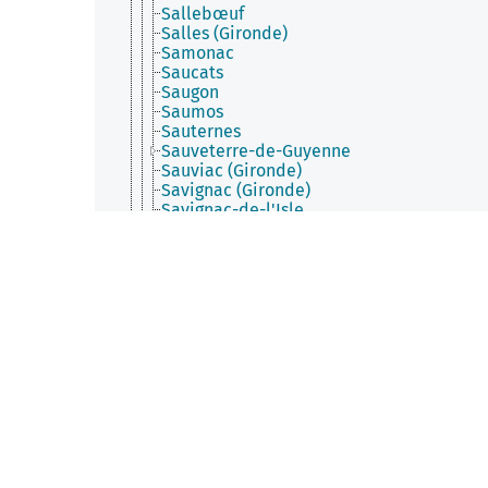
Sallebœuf
Salles (Gironde)
Samonac
Saucats
Saugon
Saumos
Sauternes
Sauveterre-de-Guyenne
Sauviac (Gironde)
Savignac (Gironde)
Savignac-de-l'Isle
Semens
Sendets (Gironde)
Sigalens
Sillas
Soulac-sur-Mer
Soulignac
Soussac
Soussans
Tabanac
Taillecavat
Talais
Talence
Targon
Tarnès