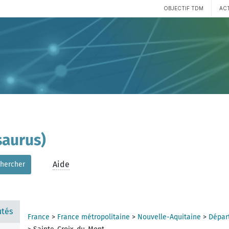
OBJECTIF TDM
AC
aurus)
Aide
hercher
tés
France
>
France métropolitaine
>
Nouvelle-Aquitaine
>
Dépar