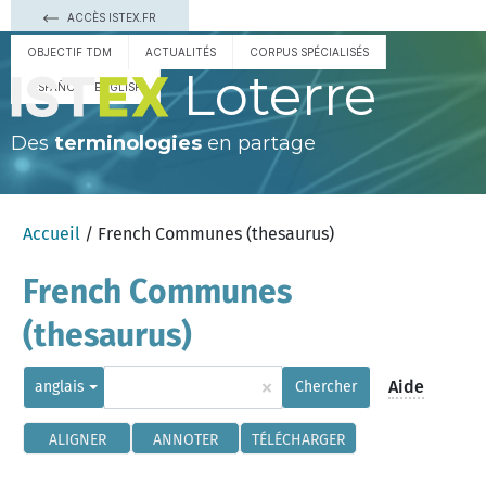
ACCÈS ISTEX.FR
OBJECTIF TDM
ACTUALITÉS
CORPUS SPÉCIALISÉS
Loterre
ESPAÑOL
ENGLISH
Des
terminologies
en partage
Accueil
/ French Communes (thesaurus)
French Communes
(thesaurus)
×
Aide
anglais
Chercher
ALIGNER
ANNOTER
TÉLÉCHARGER