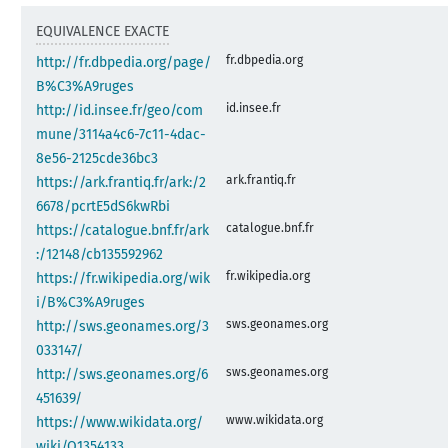
EQUIVALENCE EXACTE
fr.dbpedia.org
http://fr.dbpedia.org/page/
B%C3%A9ruges
id.insee.fr
http://id.insee.fr/geo/com
mune/3114a4c6-7c11-4dac-
8e56-2125cde36bc3
ark.frantiq.fr
https://ark.frantiq.fr/ark:/2
6678/pcrtE5dS6kwRbi
catalogue.bnf.fr
https://catalogue.bnf.fr/ark
:/12148/cb135592962
fr.wikipedia.org
https://fr.wikipedia.org/wik
i/B%C3%A9ruges
sws.geonames.org
http://sws.geonames.org/3
033147/
sws.geonames.org
http://sws.geonames.org/6
451639/
www.wikidata.org
https://www.wikidata.org/
wiki/Q1354133