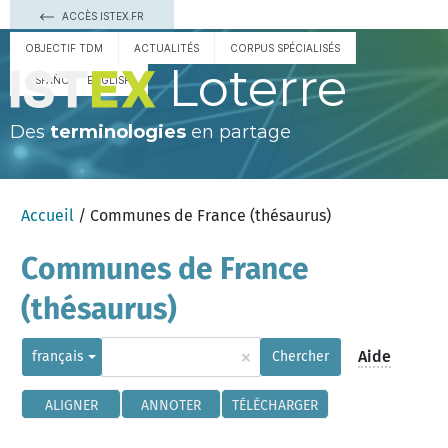
ACCÈS ISTEX.FR
OBJECTIF TDM
ACTUALITÉS
CORPUS SPÉCIALISÉS
Loterre
ESPAÑOL
ENGLISH
Des
terminologies
en partage
Accueil
/ Communes de France (thésaurus)
Communes de France
(thésaurus)
×
Aide
français
Chercher
ALIGNER
ANNOTER
TÉLÉCHARGER