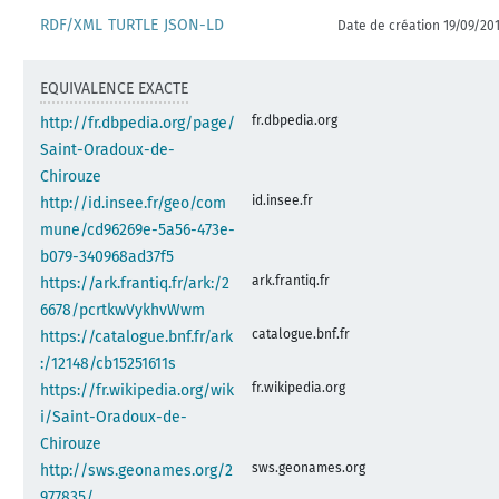
RDF/XML
TURTLE
JSON-LD
Date de création 19/09/20
EQUIVALENCE EXACTE
fr.dbpedia.org
http://fr.dbpedia.org/page/
Saint-Oradoux-de-
Chirouze
id.insee.fr
http://id.insee.fr/geo/com
mune/cd96269e-5a56-473e-
b079-340968ad37f5
ark.frantiq.fr
https://ark.frantiq.fr/ark:/2
6678/pcrtkwVykhvWwm
catalogue.bnf.fr
https://catalogue.bnf.fr/ark
:/12148/cb15251611s
fr.wikipedia.org
https://fr.wikipedia.org/wik
i/Saint-Oradoux-de-
Chirouze
sws.geonames.org
http://sws.geonames.org/2
977835/