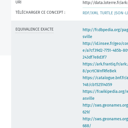
URI
http://data.loterre.fr/a
TÉLÉCHARGER CE CONCEPT :
RDF/XML
TURTLE
JSON-L
EQUIVALENCE EXACTE
http://fr.dbpedia.org/pa
sville
http://id.insee.fr/geo/
e/a7cf39d2-7751-485b-80
243df7e8d3f7
https://ark.frantiq.fr/ark
8/pcrtCWnfRfeBek
https://catalogue.bnf.fr/
148/cb152514059
https://fr.wikipedia.org/
asville
http://sws.geonames.or
629/
http://sws.geonames.org
688/