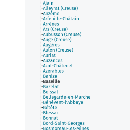
Ajain
Alleyrat (Creuse)
Anzême
Arfeuille-Châtain
Arrènes
Ars (Creuse)
Aubusson (Creuse)
Auge (Creuse)
Augères
Aulon (Creuse)
Auriat
Auzances
Azat-Châtenet
Azerables
Banize
Basville
Bazelat
Beissat
Bellegarde-en-Marche
Bénévent-l'Abbaye
Bétête
Blessac
Bonnat
Bord-Saint-Georges
Bosmoreau-les-Mines