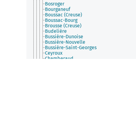
Bosroger
Bourganeuf
Boussac (Creuse)
Boussac-Bourg
Brousse (Creuse)
Budelière
Bussière-Dunoise
Bussière-Nouvelle
Bussière-Saint-Georges
Ceyroux
Chamberaud
Chambon-Sainte-Croix
Chambon-sur-Voueize
Chambonchard
Chamborand
Champagnat (Creuse)
Champsanglard
Chard
Charron (Creuse)
Châtelard
Châtelus-le-Marcheix
Châtelus-Malvaleix
Chavanat
Chénérailles
Chéniers