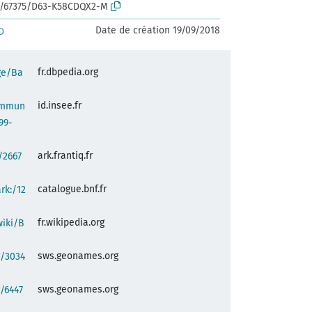
rk:/67375/D63-K58CDQX2-M
Date de création 19/09/2018
D
fr.dbpedia.org
ge/Ba
id.insee.fr
commun
99-
ark.frantiq.fr
:/2667
catalogue.bnf.fr
ark:/12
fr.wikipedia.org
wiki/B
sws.geonames.org
g/3034
sws.geonames.org
/6447