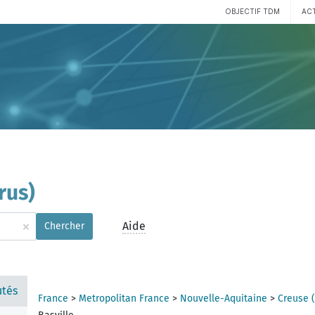
OBJECTIF TDM
AC
rus)
×
Aide
Chercher
tés
France
>
Metropolitan France
>
Nouvelle-Aquitaine
>
Creuse 