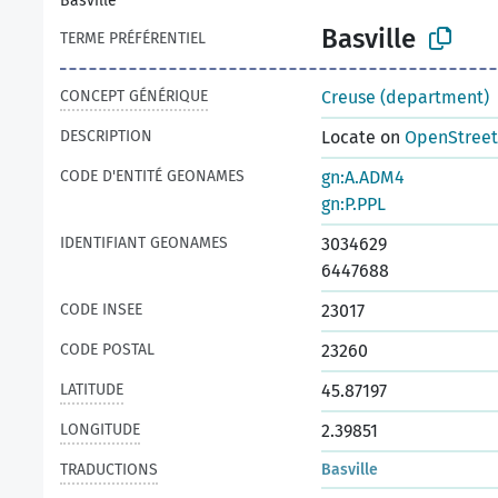
Basville
Basville
TERME PRÉFÉRENTIEL
CONCEPT GÉNÉRIQUE
Creuse (department)
DESCRIPTION
Locate on
OpenStree
CODE D'ENTITÉ GEONAMES
gn:A.ADM4
gn:P.PPL
IDENTIFIANT GEONAMES
3034629
6447688
CODE INSEE
23017
CODE POSTAL
23260
LATITUDE
45.87197
LONGITUDE
2.39851
TRADUCTIONS
Basville