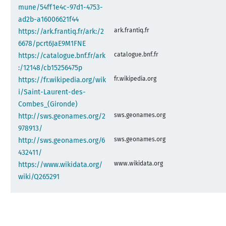
mune/54ff1e4c-97d1-4753-
ad2b-a16006621f44
ark.frantiq.fr
https://ark.frantiq.fr/ark:/2
6678/pcrt6JaE9M1FNE
catalogue.bnf.fr
https://catalogue.bnf.fr/ark
:/12148/cb15256475p
fr.wikipedia.org
https://fr.wikipedia.org/wik
i/Saint-Laurent-des-
Combes_(Gironde)
sws.geonames.org
http://sws.geonames.org/2
978913/
sws.geonames.org
http://sws.geonames.org/6
432411/
www.wikidata.org
https://www.wikidata.org/
wiki/Q265291