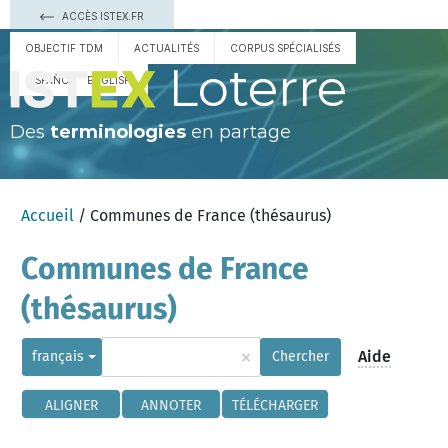
ACCÈS ISTEX.FR
OBJECTIF TDM
ACTUALITÉS
CORPUS SPÉCIALISÉS
Loterre
ESPAÑOL
ENGLISH
Des
terminologies
en partage
Accueil
/ Communes de France (thésaurus)
Communes de France
(thésaurus)
×
Aide
français
Chercher
ALIGNER
ANNOTER
TÉLÉCHARGER