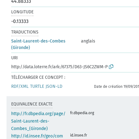
44.88333
LONGITUDE
-0.13333
TRADUCTIONS
Saint-Laurent-des-Combes
anglais
(Gironde)
URI
http://data.loterre.fr/ark:/67375/D63-JS6C2ZWM-P
TÉLÉCHARGER CE CONCEPT :
RDF/XML
TURTLE
JSON-LD
Date de création 19/09/20
EQUIVALENCE EXACTE
fr.dbpedia.org
http://fr.dbpedia.org/page/
Saint-Laurent-des-
Combes_(Gironde)
id.insee.fr
http://id.insee.fr/geo/com