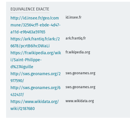
EQUIVALENCE EXACTE
id.insee.fr
http://id.insee.fr/geo/com
mune/32564cff-ebde-4d47-
a11d-e9b463a59765
ark.frantiq.fr
https://ark.frantiq.fr/ark:/2
6678/pcrtB6ihcDWaLi
fr.wikipedia.org
https://fr.wikipedia.org/wik
i/Saint-Philippe-
d%27Aiguille
sws.geonames.org
http://sws.geonames.org/2
977590/
sws.geonames.org
http://sws.geonames.org/6
432437/
www.wikidata.org
https://www.wikidata.org/
wiki/Q187680