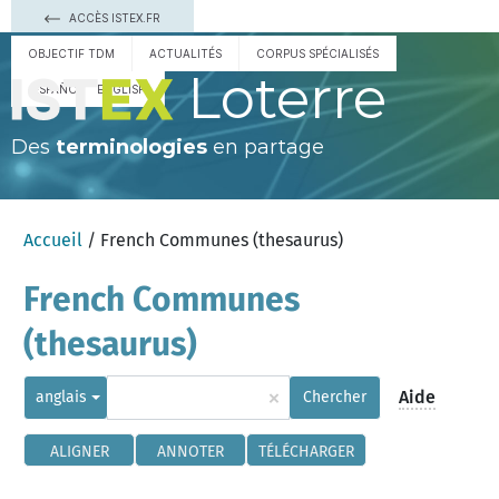
ACCÈS ISTEX.FR
OBJECTIF TDM
ACTUALITÉS
CORPUS SPÉCIALISÉS
Loterre
ESPAÑOL
ENGLISH
Des
terminologies
en partage
Accueil
/ French Communes (thesaurus)
French Communes
(thesaurus)
×
Aide
anglais
Chercher
ALIGNER
ANNOTER
TÉLÉCHARGER