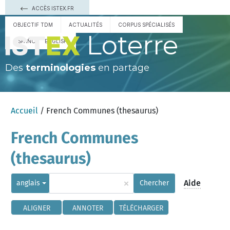
ACCÈS ISTEX.FR
OBJECTIF TDM
ACTUALITÉS
CORPUS SPÉCIALISÉS
Loterre
ESPAÑOL
ENGLISH
Des
terminologies
en partage
Accueil
/ French Communes (thesaurus)
French Communes
(thesaurus)
×
Aide
anglais
Chercher
ALIGNER
ANNOTER
TÉLÉCHARGER