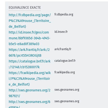
EQUIVALENCE EXACTE
fr.dbpedia.org
http://fr.dbpedia.org/page/
P%C3%A9rouse_(Territoire_
de_Belfort)
id.insee.fr
http://id.insee.fr/geo/com
mune/6bf9365d-364b-4945-
b5e5-e8ad0f389a03
ark.frantiq.fr
https://ark.frantiq.fr/ark:/2
6678/pcrt55H3ROGjtB
catalogue.bnf.fr
https://catalogue.bnf.fr/ark
:/12148/cb15280017k
fr.wikipedia.org
https://fr.wikipedia.org/wik
i/P%C3%A9rouse_(Territoir
e_de_Belfort)
sws.geonames.org
http://sws.geonames.org/2
987921/
sws.geonames.org
http://sws.geonames.org/6
451924/