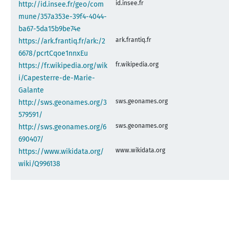
id.insee.fr
http://id.insee.fr/geo/com
mune/357a353e-39f4-4044-
ba67-5da15b9be74e
ark.frantiq.fr
https://ark.frantiq.fr/ark:/2
6678/pcrtCqoe1nnxEu
fr.wikipedia.org
https://fr.wikipedia.org/wik
i/Capesterre-de-Marie-
Galante
sws.geonames.org
http://sws.geonames.org/3
579591/
sws.geonames.org
http://sws.geonames.org/6
690407/
www.wikidata.org
https://www.wikidata.org/
wiki/Q996138