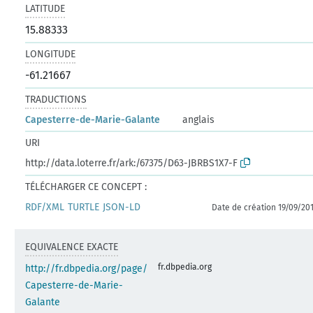
LATITUDE
15.88333
LONGITUDE
-61.21667
TRADUCTIONS
Capesterre-de-Marie-Galante
anglais
URI
http://data.loterre.fr/ark:/67375/D63-JBRBS1X7-F
TÉLÉCHARGER CE CONCEPT :
RDF/XML
TURTLE
JSON-LD
Date de création 19/09/20
EQUIVALENCE EXACTE
fr.dbpedia.org
http://fr.dbpedia.org/page/
Capesterre-de-Marie-
Galante