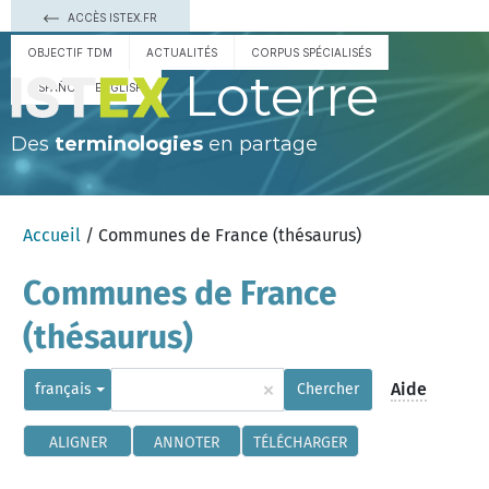
ACCÈS ISTEX.FR
OBJECTIF TDM
ACTUALITÉS
CORPUS SPÉCIALISÉS
Loterre
ESPAÑOL
ENGLISH
Des
terminologies
en partage
Accueil
/ Communes de France (thésaurus)
Communes de France
(thésaurus)
×
Aide
français
Chercher
ALIGNER
ANNOTER
TÉLÉCHARGER