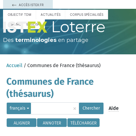
ACCÈS ISTEX.FR
OBJECTIF TDM
ACTUALITÉS
CORPUS SPÉCIALISÉS
Loterre
ESPAÑOL
ENGLISH
Des
terminologies
en partage
Accueil
/ Communes de France (thésaurus)
Communes de France
(thésaurus)
×
Aide
français
Chercher
ALIGNER
ANNOTER
TÉLÉCHARGER