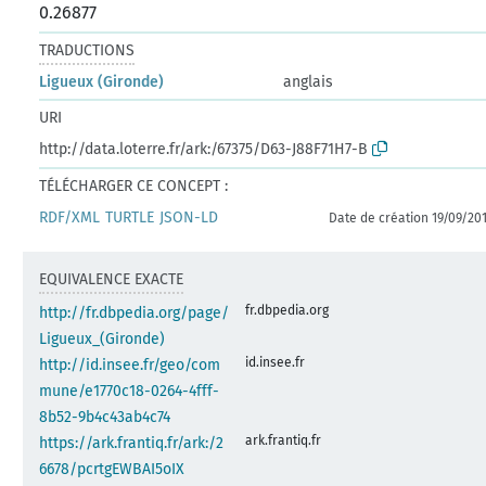
0.26877
TRADUCTIONS
Ligueux (Gironde)
anglais
URI
http://data.loterre.fr/ark:/67375/D63-J88F71H7-B
TÉLÉCHARGER CE CONCEPT :
RDF/XML
TURTLE
JSON-LD
Date de création 19/09/20
EQUIVALENCE EXACTE
fr.dbpedia.org
http://fr.dbpedia.org/page/
Ligueux_(Gironde)
id.insee.fr
http://id.insee.fr/geo/com
mune/e1770c18-0264-4fff-
8b52-9b4c43ab4c74
ark.frantiq.fr
https://ark.frantiq.fr/ark:/2
6678/pcrtgEWBAI5oIX