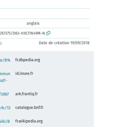
anglais
rk:/67375/D63-HXCFW49M-N
Date de création 19/09/2018
D
fr.dbpedia.org
age/B%
id.insee.fr
commun
bd7-
ark.frantiq.fr
:/2667
catalogue.bnf.fr
ark:/12
fr.wikipedia.org
wiki/B