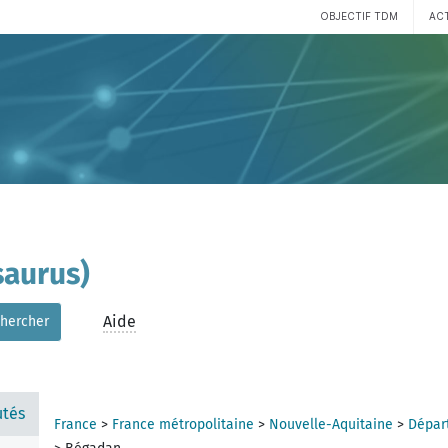
OBJECTIF TDM
AC
aurus)
Aide
hercher
tés
France
>
France métropolitaine
>
Nouvelle-Aquitaine
>
Dépar