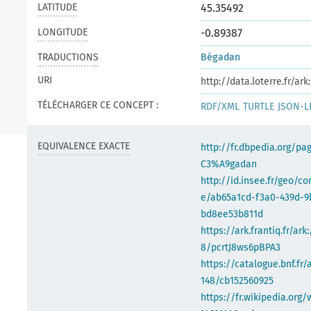
LATITUDE
45.35492
LONGITUDE
-0.89387
TRADUCTIONS
Bégadan
URI
http://data.loterre.fr/a
TÉLÉCHARGER CE CONCEPT :
RDF/XML
TURTLE
JSON-L
EQUIVALENCE EXACTE
http://fr.dbpedia.org/p
C3%A9gadan
http://id.insee.fr/geo/
e/ab65a1cd-f3a0-439d-9
bd8ee53b811d
https://ark.frantiq.fr/ark
8/pcrtJ8ws6pBPA3
https://catalogue.bnf.fr/
148/cb152560925
https://fr.wikipedia.org/