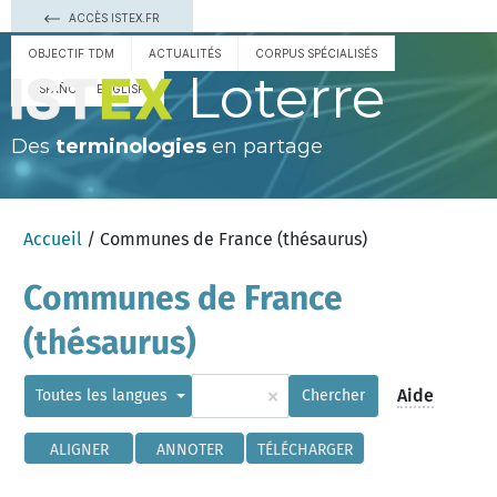
ACCÈS ISTEX.FR
OBJECTIF TDM
ACTUALITÉS
CORPUS SPÉCIALISÉS
Loterre
ESPAÑOL
ENGLISH
Des
terminologies
en partage
Accueil
/ Communes de France (thésaurus)
Communes de France
(thésaurus)
×
Aide
Toutes les langues
Chercher
ALIGNER
ANNOTER
TÉLÉCHARGER