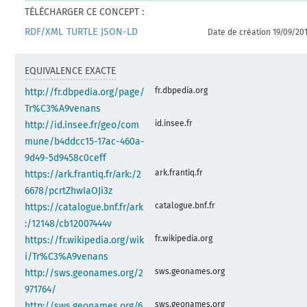
TÉLÉCHARGER CE CONCEPT :
RDF/XML
TURTLE
JSON-LD
Date de création 19/09/20
EQUIVALENCE EXACTE
fr.dbpedia.org
http://fr.dbpedia.org/page/
Tr%C3%A9venans
id.insee.fr
http://id.insee.fr/geo/com
mune/b4ddcc15-17ac-460a-
9d49-5d9458c0ceff
ark.frantiq.fr
https://ark.frantiq.fr/ark:/2
6678/pcrtZhwIaOJi3z
catalogue.bnf.fr
https://catalogue.bnf.fr/ark
:/12148/cb12007444v
fr.wikipedia.org
https://fr.wikipedia.org/wik
i/Tr%C3%A9venans
sws.geonames.org
http://sws.geonames.org/2
971764/
sws.geonames.org
http://sws.geonames.org/6