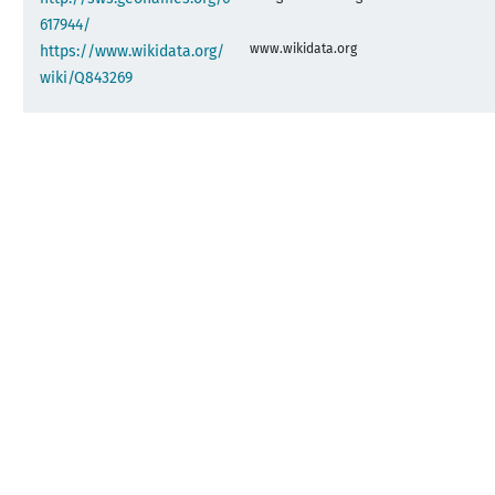
617944/
www.wikidata.org
https://www.wikidata.org/
wiki/Q843269