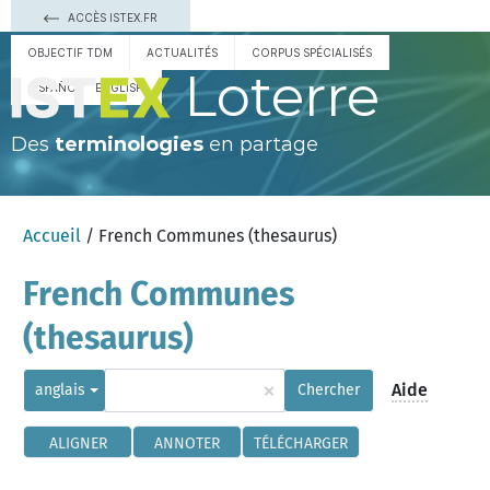
ACCÈS ISTEX.FR
OBJECTIF TDM
ACTUALITÉS
CORPUS SPÉCIALISÉS
Loterre
ESPAÑOL
ENGLISH
Des
terminologies
en partage
Accueil
/ French Communes (thesaurus)
French Communes
(thesaurus)
×
Aide
anglais
Chercher
ALIGNER
ANNOTER
TÉLÉCHARGER