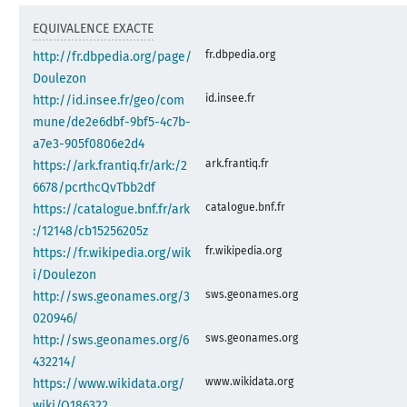
EQUIVALENCE EXACTE
fr.dbpedia.org
http://fr.dbpedia.org/page/
Doulezon
id.insee.fr
http://id.insee.fr/geo/com
mune/de2e6dbf-9bf5-4c7b-
a7e3-905f0806e2d4
ark.frantiq.fr
https://ark.frantiq.fr/ark:/2
6678/pcrthcQvTbb2df
catalogue.bnf.fr
https://catalogue.bnf.fr/ark
:/12148/cb15256205z
fr.wikipedia.org
https://fr.wikipedia.org/wik
i/Doulezon
sws.geonames.org
http://sws.geonames.org/3
020946/
sws.geonames.org
http://sws.geonames.org/6
432214/
www.wikidata.org
https://www.wikidata.org/
wiki/Q186322