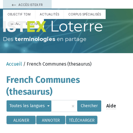
ACCÈS ISTEX.FR
OBJECTIF TDM
ACTUALITÉS
CORPUS SPÉCIALISÉS
Loterre
ESPAÑOL
ENGLISH
Des
terminologies
en partage
Accueil
/ French Communes (thesaurus)
French Communes
(thesaurus)
×
Aide
Toutes les langues
Chercher
ALIGNER
ANNOTER
TÉLÉCHARGER