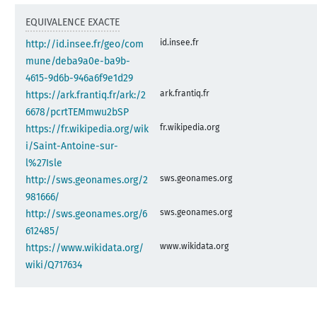
EQUIVALENCE EXACTE
id.insee.fr
http://id.insee.fr/geo/com
mune/deba9a0e-ba9b-
4615-9d6b-946a6f9e1d29
ark.frantiq.fr
https://ark.frantiq.fr/ark:/2
6678/pcrtTEMmwu2bSP
fr.wikipedia.org
https://fr.wikipedia.org/wik
i/Saint-Antoine-sur-
l%27Isle
sws.geonames.org
http://sws.geonames.org/2
981666/
sws.geonames.org
http://sws.geonames.org/6
612485/
www.wikidata.org
https://www.wikidata.org/
wiki/Q717634