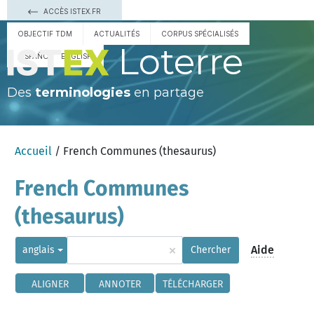
ACCÈS ISTEX.FR
OBJECTIF TDM
ACTUALITÉS
CORPUS SPÉCIALISÉS
Loterre
ESPAÑOL
ENGLISH
Des
terminologies
en partage
Accueil
/ French Communes (thesaurus)
French Communes
(thesaurus)
×
Aide
anglais
Chercher
ALIGNER
ANNOTER
TÉLÉCHARGER