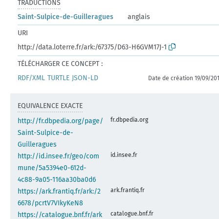
TRADUCTIONS
Saint-Sulpice-de-Guilleragues
anglais
URI
http://data.loterre.fr/ark:/67375/D63-H6GVM17J-1
TÉLÉCHARGER CE CONCEPT :
RDF/XML
TURTLE
JSON-LD
Date de création 19/09/20
EQUIVALENCE EXACTE
fr.dbpedia.org
http://fr.dbpedia.org/page/
Saint-Sulpice-de-
Guilleragues
id.insee.fr
http://id.insee.fr/geo/com
mune/5a5394e0-612d-
4c88-9a05-116aa30ba0d6
ark.frantiq.fr
https://ark.frantiq.fr/ark:/2
6678/pcrtV7VIkyKeN8
catalogue.bnf.fr
https://catalogue.bnf.fr/ark