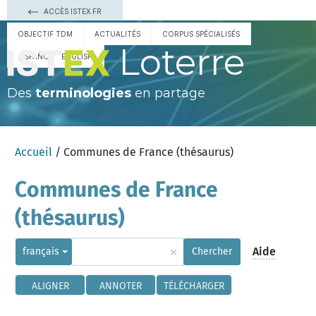
ACCÈS ISTEX.FR
OBJECTIF TDM
ACTUALITÉS
CORPUS SPÉCIALISÉS
Loterre
ESPAÑOL
ENGLISH
Des
terminologies
en partage
Accueil
/ Communes de France (thésaurus)
Communes de France
(thésaurus)
×
Aide
français
Chercher
ALIGNER
ANNOTER
TÉLÉCHARGER