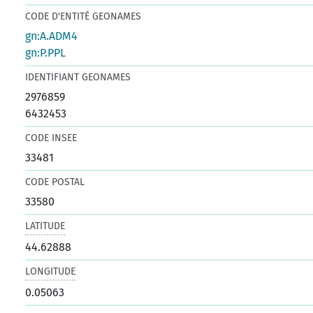
CODE D'ENTITÉ GEONAMES
gn:A.ADM4
gn:P.PPL
IDENTIFIANT GEONAMES
2976859
6432453
CODE INSEE
33481
CODE POSTAL
33580
LATITUDE
44.62888
LONGITUDE
0.05063