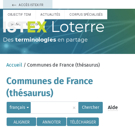
ACCÈS ISTEX.FR
OBJECTIF TDM
ACTUALITÉS
CORPUS SPÉCIALISÉS
Loterre
ESPAÑOL
ENGLISH
Des
terminologies
en partage
Accueil
/ Communes de France (thésaurus)
Communes de France
(thésaurus)
×
Aide
français
Chercher
ALIGNER
ANNOTER
TÉLÉCHARGER