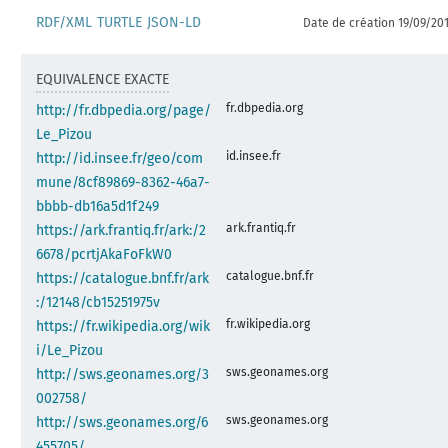
RDF/XML
TURTLE
JSON-LD
Date de création 19/09/20
EQUIVALENCE EXACTE
fr.dbpedia.org
http://fr.dbpedia.org/page/
Le_Pizou
id.insee.fr
http://id.insee.fr/geo/com
mune/8cf89869-8362-46a7-
bbbb-db16a5d1f249
ark.frantiq.fr
https://ark.frantiq.fr/ark:/2
6678/pcrtjAkaFoFkW0
catalogue.bnf.fr
https://catalogue.bnf.fr/ark
:/12148/cb15251975v
fr.wikipedia.org
https://fr.wikipedia.org/wik
i/Le_Pizou
sws.geonames.org
http://sws.geonames.org/3
002758/
sws.geonames.org
http://sws.geonames.org/6
455705/