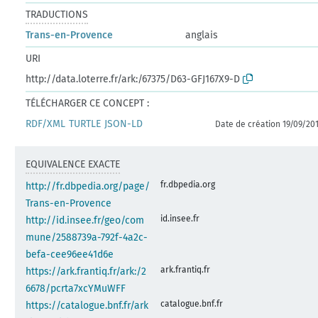
TRADUCTIONS
Trans-en-Provence
anglais
URI
http://data.loterre.fr/ark:/67375/D63-GFJ167X9-D
TÉLÉCHARGER CE CONCEPT :
RDF/XML
TURTLE
JSON-LD
Date de création 19/09/20
EQUIVALENCE EXACTE
fr.dbpedia.org
http://fr.dbpedia.org/page/
Trans-en-Provence
id.insee.fr
http://id.insee.fr/geo/com
mune/2588739a-792f-4a2c-
befa-cee96ee41d6e
ark.frantiq.fr
https://ark.frantiq.fr/ark:/2
6678/pcrta7xcYMuWFF
catalogue.bnf.fr
https://catalogue.bnf.fr/ark