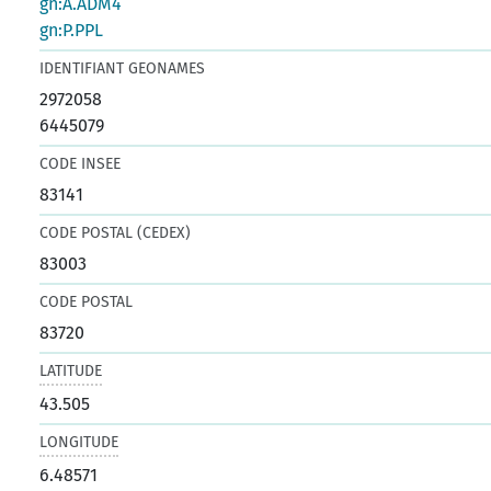
gn:A.ADM4
gn:P.PPL
IDENTIFIANT GEONAMES
2972058
6445079
CODE INSEE
83141
CODE POSTAL (CEDEX)
83003
CODE POSTAL
83720
LATITUDE
43.505
LONGITUDE
6.48571