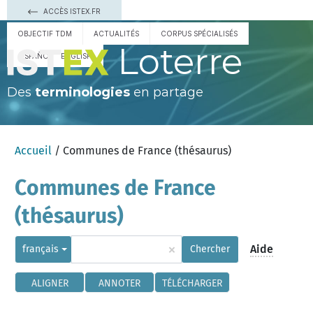
ACCÈS ISTEX.FR
OBJECTIF TDM
ACTUALITÉS
CORPUS SPÉCIALISÉS
Loterre
ESPAÑOL
ENGLISH
Des
terminologies
en partage
Accueil
/ Communes de France (thésaurus)
Communes de France
(thésaurus)
×
Aide
français
Chercher
ALIGNER
ANNOTER
TÉLÉCHARGER