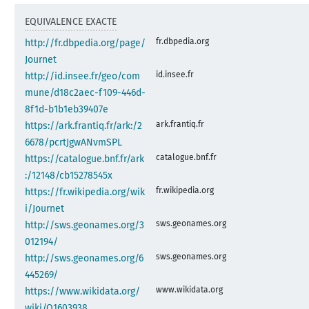
EQUIVALENCE EXACTE
fr.dbpedia.org
http://fr.dbpedia.org/page/
Journet
id.insee.fr
http://id.insee.fr/geo/com
mune/d18c2aec-f109-446d-
8f1d-b1b1eb39407e
ark.frantiq.fr
https://ark.frantiq.fr/ark:/2
6678/pcrtJgwANvmSPL
catalogue.bnf.fr
https://catalogue.bnf.fr/ark
:/12148/cb15278545x
fr.wikipedia.org
https://fr.wikipedia.org/wik
i/Journet
sws.geonames.org
http://sws.geonames.org/3
012194/
sws.geonames.org
http://sws.geonames.org/6
445269/
www.wikidata.org
https://www.wikidata.org/
wiki/Q1603938