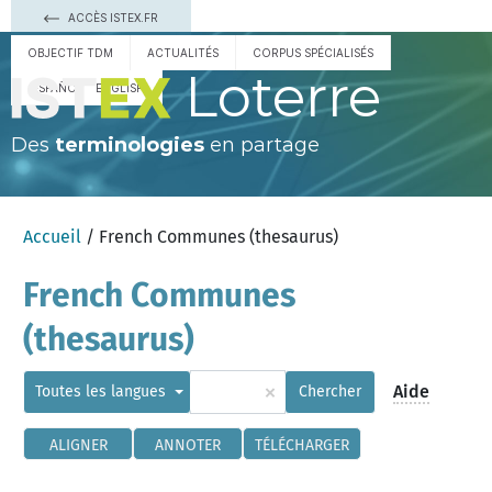
ACCÈS ISTEX.FR
OBJECTIF TDM
ACTUALITÉS
CORPUS SPÉCIALISÉS
Loterre
ESPAÑOL
ENGLISH
Des
terminologies
en partage
Accueil
/ French Communes (thesaurus)
French Communes
(thesaurus)
×
Aide
Toutes les langues
Chercher
ALIGNER
ANNOTER
TÉLÉCHARGER