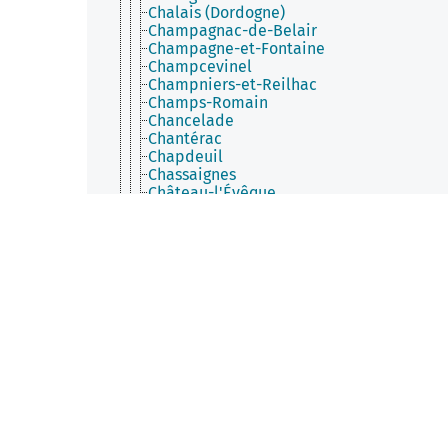
Chalais (Dordogne)
Champagnac-de-Belair
Champagne-et-Fontaine
Champcevinel
Champniers-et-Reilhac
Champs-Romain
Chancelade
Chantérac
Chapdeuil
Chassaignes
Château-l'Évêque
Châtres (Dordogne)
Cherval
Cherveix-Cubas
Chourgnac
Cladech
Clermont-d'Excideuil
Clermont-de-Beauregard
Colombier (Dordogne)
Coly-Saint-Amand
Comberanche-et-Épeluche
Condat-sur-Trincou
Condat-sur-Vézère
Conne-de-Labarde
Connezac