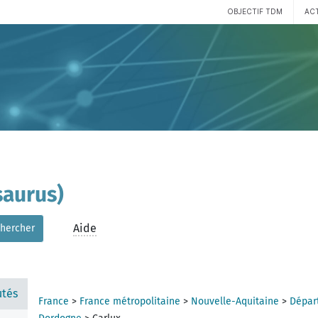
OBJECTIF TDM
AC
aurus)
Aide
hercher
tés
France
>
France métropolitaine
>
Nouvelle-Aquitaine
>
Dépar