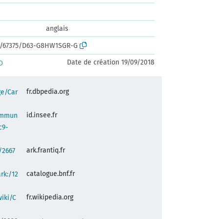
anglais
rk:/67375/D63-G8HW1SGR-G
Date de création 19/09/2018
D
fr.dbpedia.org
ge/Car
id.insee.fr
commun
c9-
ark.frantiq.fr
:/2667
catalogue.bnf.fr
ark:/12
fr.wikipedia.org
wiki/C