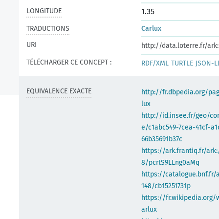
LONGITUDE
1.35
TRADUCTIONS
Carlux
URI
http://data.loterre.fr/a
TÉLÉCHARGER CE CONCEPT :
RDF/XML
TURTLE
JSON-L
EQUIVALENCE EXACTE
http://fr.dbpedia.org/pa
lux
http://id.insee.fr/geo/
e/c1abc549-7cea-41cf-a1
66b35691b37c
https://ark.frantiq.fr/ark
8/pcrtS9LLng0aMq
https://catalogue.bnf.fr/
148/cb15251731p
https://fr.wikipedia.org/
arlux