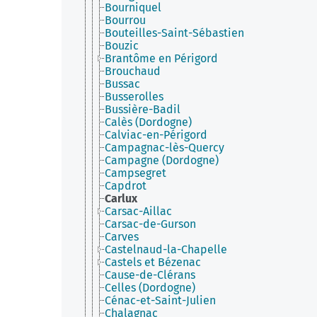
Bourniquel
Bourrou
Bouteilles-Saint-Sébastien
Bouzic
Brantôme en Périgord
Brouchaud
Bussac
Busserolles
Bussière-Badil
Calès (Dordogne)
Calviac-en-Périgord
Campagnac-lès-Quercy
Campagne (Dordogne)
Campsegret
Capdrot
Carlux
Carsac-Aillac
Carsac-de-Gurson
Carves
Castelnaud-la-Chapelle
Castels et Bézenac
Cause-de-Clérans
Celles (Dordogne)
Cénac-et-Saint-Julien
Chalagnac