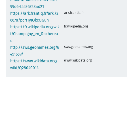
99d6-f5536328ad21
ark.frantiq.fr
https://ark.frantiq.fr/ark:/2
6678/pcrtTyIOkcOGun
fr.wikipedia.org
https://fr.wikipedia.org/wik
i/Champigny_en_Rocherea
u
sws.geonames.org
http://sws.geonames.org/6
451659/
www.wikidata.org
https://www.wikidata.org/
wiki/Q28040014