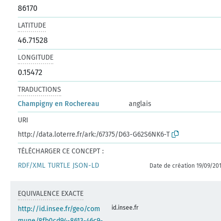
86170
LATITUDE
46.71528
LONGITUDE
0.15472
TRADUCTIONS
Champigny en Rochereau
anglais
URI
http://data.loterre.fr/ark:/67375/D63-G62S6NK6-T
TÉLÉCHARGER CE CONCEPT :
RDF/XML
TURTLE
JSON-LD
Date de création 19/09/20
EQUIVALENCE EXACTE
id.insee.fr
http://id.insee.fr/geo/com
mune/8fb0cd94-8613-46c9-