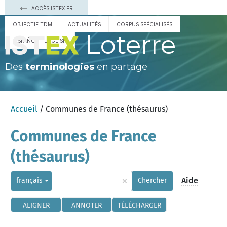
ACCÈS ISTEX.FR
OBJECTIF TDM
ACTUALITÉS
CORPUS SPÉCIALISÉS
Loterre
ESPAÑOL
ENGLISH
Des
terminologies
en partage
Accueil
/ Communes de France (thésaurus)
Communes de France
(thésaurus)
×
Aide
français
Chercher
ALIGNER
ANNOTER
TÉLÉCHARGER