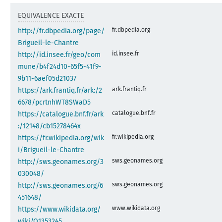
EQUIVALENCE EXACTE
fr.dbpedia.org
http://fr.dbpedia.org/page/
Brigueil-le-Chantre
id.insee.fr
http://id.insee.fr/geo/com
mune/b4f24d10-65f5-41f9-
9b11-6aef05d21037
ark.frantiq.fr
https://ark.frantiq.fr/ark:/2
6678/pcrtnhWT8SWaD5
catalogue.bnf.fr
https://catalogue.bnf.fr/ark
:/12148/cb15278464x
fr.wikipedia.org
https://fr.wikipedia.org/wik
i/Brigueil-le-Chantre
sws.geonames.org
http://sws.geonames.org/3
030048/
sws.geonames.org
http://sws.geonames.org/6
451648/
www.wikidata.org
https://www.wikidata.org/
wiki/Q1353245