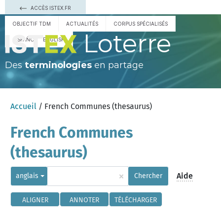
ACCÈS ISTEX.FR
OBJECTIF TDM
ACTUALITÉS
CORPUS SPÉCIALISÉS
Loterre
ESPAÑOL
ENGLISH
Des
terminologies
en partage
Accueil
/ French Communes (thesaurus)
French Communes
(thesaurus)
×
Aide
anglais
Chercher
ALIGNER
ANNOTER
TÉLÉCHARGER