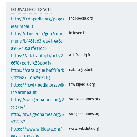
EQUIVALENCE EXACTE
fr.dbpedia.org
http://fr.dbpedia.org/page/
Marimbault
id.insee.fr
http://id.insee.fr/geo/com
mune/b1451dd3-ea41-4a6c-
a916-405a1fe11cd5
ark.frantiq.fr
https://ark.frantiq.fr/ark:/2
6678/pcrtvfcZBpbd1v
catalogue.bnf.fr
https://catalogue.bnf.fr/ark
:/12148/cb15256321g
fr.wikipedia.org
https://fr.wikipedia.org/wik
i/Marimbault
sws.geonames.org
http://sws.geonames.org/2
995714/
sws.geonames.org
http://sws.geonames.org/6
432297/
www.wikidata.org
https://www.wikidata.org/
wiki/Q1004209