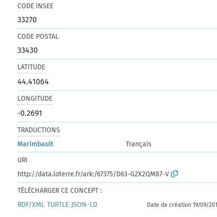
CODE INSEE
33270
CODE POSTAL
33430
LATITUDE
44.41064
LONGITUDE
-0.2691
TRADUCTIONS
Marimbault
français
URI
http://data.loterre.fr/ark:/67375/D63-G2X2QM87-V
TÉLÉCHARGER CE CONCEPT :
RDF/XML
TURTLE
JSON-LD
Date de création 19/09/20