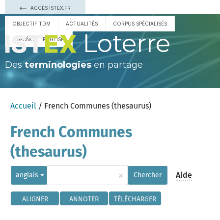
ACCÈS ISTEX.FR
OBJECTIF TDM
ACTUALITÉS
CORPUS SPÉCIALISÉS
Loterre
ESPAÑOL
ENGLISH
Des
terminologies
en partage
Accueil
/ French Communes (thesaurus)
French Communes
(thesaurus)
×
Aide
anglais
Chercher
ALIGNER
ANNOTER
TÉLÉCHARGER