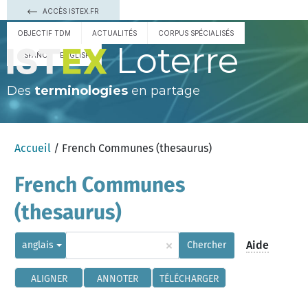
ACCÈS ISTEX.FR
OBJECTIF TDM
ACTUALITÉS
CORPUS SPÉCIALISÉS
Loterre
ESPAÑOL
ENGLISH
Des
terminologies
en partage
Accueil
/ French Communes (thesaurus)
French Communes
(thesaurus)
×
Aide
anglais
Chercher
ALIGNER
ANNOTER
TÉLÉCHARGER