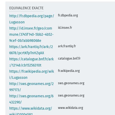
EQUIVALENCE EXACTE
fr.dbpedia.org
http://fr.dbpedia.org/page/
Lugasson
id.insee.fr
http://id.insee.fr/geo/com
mune/3745f140-5bb2-4b52-
9cef-0b7abb98068e
ark.frantiq.fr
https://ark.frantiq.fr/ark:/2
6678/pcrtKfpTnHZqAX
catalogue.bnf.fr
https://catalogue.bnf.fr/ark
:/12148/cb15256310t
fr.wikipedia.org
https://fr.wikipedia.org/wik
i/Lugasson
sws.geonames.org
http://sws.geonames.org/2
997173/
sws.geonames.org
http://sws.geonames.org/6
432290/
www.wikidata.org
https://www.wikidata.org/
wiki/Q1004581