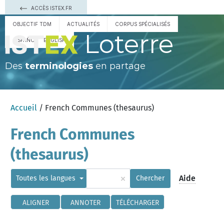
ACCÈS ISTEX.FR
OBJECTIF TDM
ACTUALITÉS
CORPUS SPÉCIALISÉS
Loterre
ESPAÑOL
ENGLISH
Des
terminologies
en partage
Accueil
/ French Communes (thesaurus)
French Communes
(thesaurus)
×
Aide
Toutes les langues
Chercher
ALIGNER
ANNOTER
TÉLÉCHARGER