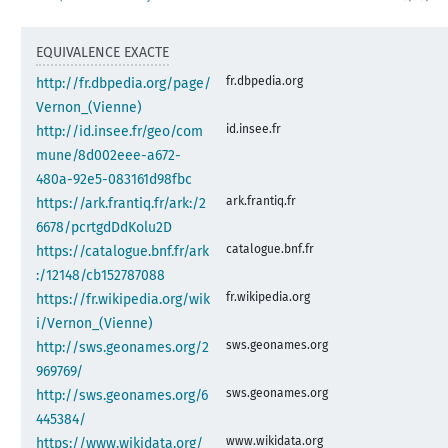
EQUIVALENCE EXACTE
fr.dbpedia.org
http://fr.dbpedia.org/page/
Vernon_(Vienne)
id.insee.fr
http://id.insee.fr/geo/com
mune/8d002eee-a672-
480a-92e5-083161d98fbc
ark.frantiq.fr
https://ark.frantiq.fr/ark:/2
6678/pcrtgdDdKolu2D
catalogue.bnf.fr
https://catalogue.bnf.fr/ark
:/12148/cb152787088
fr.wikipedia.org
https://fr.wikipedia.org/wik
i/Vernon_(Vienne)
sws.geonames.org
http://sws.geonames.org/2
969769/
sws.geonames.org
http://sws.geonames.org/6
445384/
www.wikidata.org
https://www.wikidata.org/