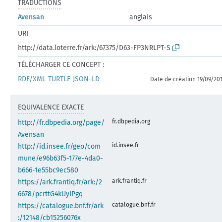
TRADUCTIONS
Avensan
anglais
URI
http://data.loterre.fr/ark:/67375/D63-FP3NRLPT-S
TÉLÉCHARGER CE CONCEPT :
RDF/XML
TURTLE
JSON-LD
Date de création 19/09/20
EQUIVALENCE EXACTE
fr.dbpedia.org
http://fr.dbpedia.org/page/
Avensan
id.insee.fr
http://id.insee.fr/geo/com
mune/e96b63f5-177e-4da0-
b666-1e55bc9ec580
ark.frantiq.fr
https://ark.frantiq.fr/ark:/2
6678/pcrttG4kUyIPgq
catalogue.bnf.fr
https://catalogue.bnf.fr/ark
:/12148/cb15256076x