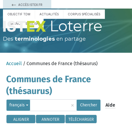
ACCÈS ISTEX.FR
OBJECTIF TDM
ACTUALITÉS
CORPUS SPÉCIALISÉS
Loterre
ESPAÑOL
ENGLISH
Des
terminologies
en partage
Accueil
/ Communes de France (thésaurus)
Communes de France
(thésaurus)
×
Aide
français
Chercher
ALIGNER
ANNOTER
TÉLÉCHARGER