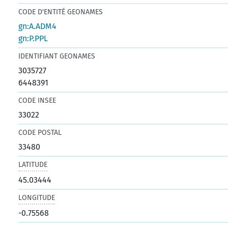
CODE D'ENTITÉ GEONAMES
gn:A.ADM4
gn:P.PPL
IDENTIFIANT GEONAMES
3035727
6448391
CODE INSEE
33022
CODE POSTAL
33480
LATITUDE
45.03444
LONGITUDE
-0.75568