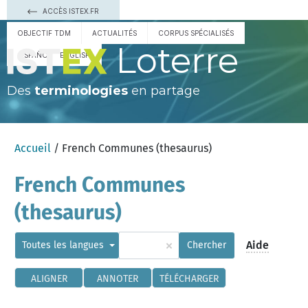
ACCÈS ISTEX.FR
OBJECTIF TDM
ACTUALITÉS
CORPUS SPÉCIALISÉS
Loterre
ESPAÑOL
ENGLISH
Des
terminologies
en partage
Accueil
/ French Communes (thesaurus)
French Communes
(thesaurus)
×
Aide
Toutes les langues
Chercher
ALIGNER
ANNOTER
TÉLÉCHARGER