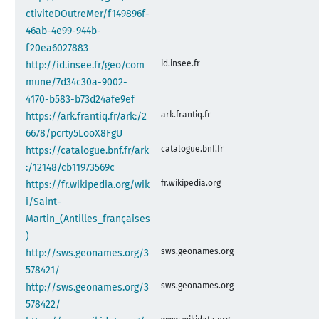
ctiviteDOutreMer/f149896f-
46ab-4e99-944b-
f20ea6027883
id.insee.fr
http://id.insee.fr/geo/com
mune/7d34c30a-9002-
4170-b583-b73d24afe9ef
ark.frantiq.fr
https://ark.frantiq.fr/ark:/2
6678/pcrty5LooX8FgU
catalogue.bnf.fr
https://catalogue.bnf.fr/ark
:/12148/cb11973569c
fr.wikipedia.org
https://fr.wikipedia.org/wik
i/Saint-
Martin_(Antilles_françaises
)
sws.geonames.org
http://sws.geonames.org/3
578421/
sws.geonames.org
http://sws.geonames.org/3
578422/