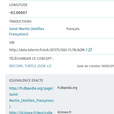
LONGITUDE
-63.06667
TRADUCTIONS
Saint-Martin (Antilles
français
Françaises)
URI
http://data.loterre.fr/ark:/67375/D63-FL78LNZM-7
TÉLÉCHARGER CE CONCEPT :
RDF/XML
TURTLE
JSON-LD
Date de création 19/09/20
EQUIVALENCE EXACTE
fr.dbpedia.org
http://fr.dbpedia.org/page/
Saint-
Martin_(Antilles_françaises
)
id.insee.fr
http://id.insee.fr/geo/colle