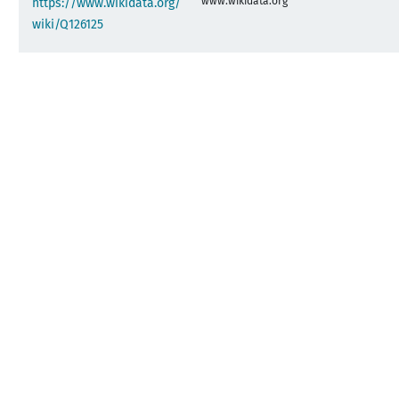
www.wikidata.org
https://www.wikidata.org/
wiki/Q126125