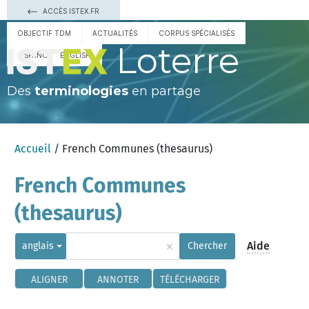
ACCÈS ISTEX.FR
OBJECTIF TDM
ACTUALITÉS
CORPUS SPÉCIALISÉS
Loterre
ESPAÑOL
ENGLISH
Des
terminologies
en partage
Accueil
/ French Communes (thesaurus)
French Communes
(thesaurus)
×
Aide
anglais
Chercher
ALIGNER
ANNOTER
TÉLÉCHARGER