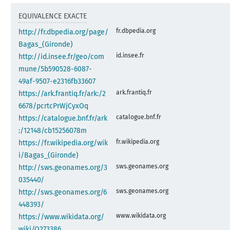
EQUIVALENCE EXACTE
fr.dbpedia.org
http://fr.dbpedia.org/page/
Bagas_(Gironde)
id.insee.fr
http://id.insee.fr/geo/com
mune/5b590528-6087-
49af-9507-e2316fb33607
ark.frantiq.fr
https://ark.frantiq.fr/ark:/2
6678/pcrtcPrWjCyxOq
catalogue.bnf.fr
https://catalogue.bnf.fr/ark
:/12148/cb15256078m
fr.wikipedia.org
https://fr.wikipedia.org/wik
i/Bagas_(Gironde)
sws.geonames.org
http://sws.geonames.org/3
035440/
sws.geonames.org
http://sws.geonames.org/6
448393/
www.wikidata.org
https://www.wikidata.org/
wiki/Q273386