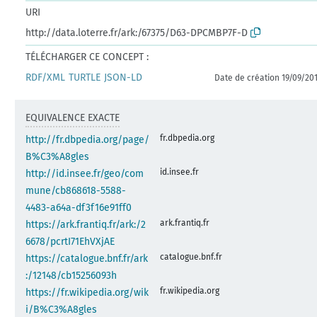
URI
http://data.loterre.fr/ark:/67375/D63-DPCMBP7F-D
TÉLÉCHARGER CE CONCEPT :
RDF/XML
TURTLE
JSON-LD
Date de création 19/09/20
EQUIVALENCE EXACTE
fr.dbpedia.org
http://fr.dbpedia.org/page/
B%C3%A8gles
id.insee.fr
http://id.insee.fr/geo/com
mune/cb868618-5588-
4483-a64a-df3f16e91ff0
ark.frantiq.fr
https://ark.frantiq.fr/ark:/2
6678/pcrtI71EhVXjAE
catalogue.bnf.fr
https://catalogue.bnf.fr/ark
:/12148/cb15256093h
fr.wikipedia.org
https://fr.wikipedia.org/wik
i/B%C3%A8gles