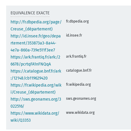
EQUIVALENCE EXACTE
fr.dbpedia.org
http://fr.dbpedia.org/page/
Creuse_(département)
id.insee.fr
http://id.insee.fr/geo/depa
rtement/353873a3-8a44-
4e7a-860a-739e511f3ee7
ark.frantiq.fr
https://ark.frantiq.fr/ark:/2
6678/pcrtqFA1nFNQqA
catalogue.bnf.fr
https://catalogue.bnf.fr/ark
:/12148/cb119629420
fr.wikipedia.org
https://fr.wikipedia.org/wik
i/Creuse_(département)
sws.geonames.org
http://sws.geonames.org/3
022516/
www.wikidata.org
https://www.wikidata.org/
wiki/Q3353