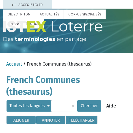
ACCÈS ISTEX.FR
OBJECTIF TDM
ACTUALITÉS
CORPUS SPÉCIALISÉS
Loterre
ESPAÑOL
ENGLISH
Des
terminologies
en partage
Accueil
/ French Communes (thesaurus)
French Communes
(thesaurus)
×
Aide
Toutes les langues
Chercher
ALIGNER
ANNOTER
TÉLÉCHARGER