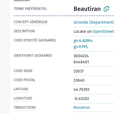
Beautiran
Beautiran
TERME PRÉFÉRENTIEL
CONCEPT GÉNÉRIQUE
Gironde (department
DESCRIPTION
Locate on
OpenStree
CODE D'ENTITÉ GEONAMES
gn:A.ADM4
gn:P.PPL
IDENTIFIANT GEONAMES
3034024
6448401
CODE INSEE
33037
CODE POSTAL
33640
LATITUDE
44.70393
LONGITUDE
-0.45202
TRADUCTIONS
Beautiran