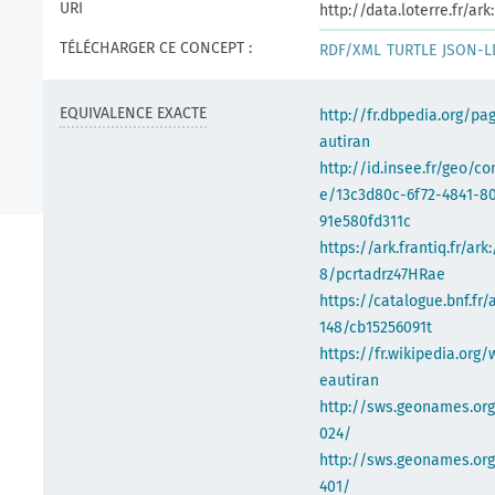
URI
http://data.loterre.fr/a
TÉLÉCHARGER CE CONCEPT :
RDF/XML
TURTLE
JSON-L
EQUIVALENCE EXACTE
http://fr.dbpedia.org/pa
autiran
http://id.insee.fr/geo/
e/13c3d80c-6f72-4841-8
91e580fd311c
https://ark.frantiq.fr/ark
8/pcrtadrz47HRae
https://catalogue.bnf.fr/
148/cb15256091t
https://fr.wikipedia.org/
eautiran
http://sws.geonames.or
024/
http://sws.geonames.or
401/