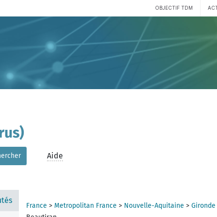
OBJECTIF TDM
AC
rus)
Aide
hercher
tés
France
>
Metropolitan France
>
Nouvelle-Aquitaine
>
Gironde