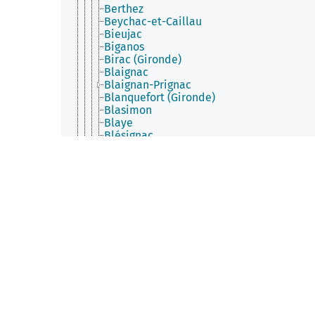
Berthez
Beychac-et-Caillau
Bieujac
Biganos
Birac (Gironde)
Blaignac
Blaignan-Prignac
Blanquefort (Gironde)
Blasimon
Blaye
Blésignac
Bommes
Bonnetan
Bonzac
Bordeaux
Bossugan
Bouliac
Bourdelles
Bourg (Gironde)
Bourideys
Brach
Branne (Gironde)
Brannens
Braud-et-Saint-Louis
Brouqueyran