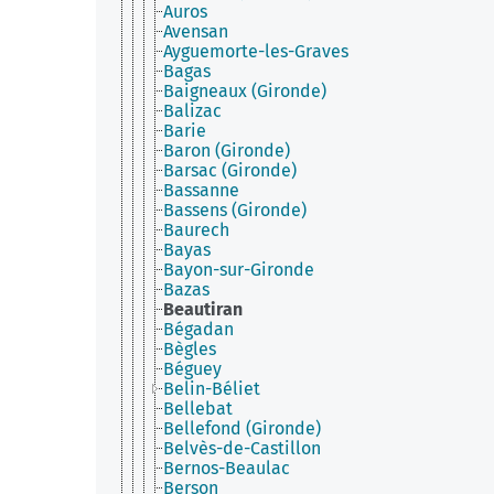
Auros
Avensan
Ayguemorte-les-Graves
Bagas
Baigneaux (Gironde)
Balizac
Barie
Baron (Gironde)
Barsac (Gironde)
Bassanne
Bassens (Gironde)
Baurech
Bayas
Bayon-sur-Gironde
Bazas
Beautiran
Bégadan
Bègles
Béguey
Belin-Béliet
Bellebat
Bellefond (Gironde)
Belvès-de-Castillon
Bernos-Beaulac
Berson