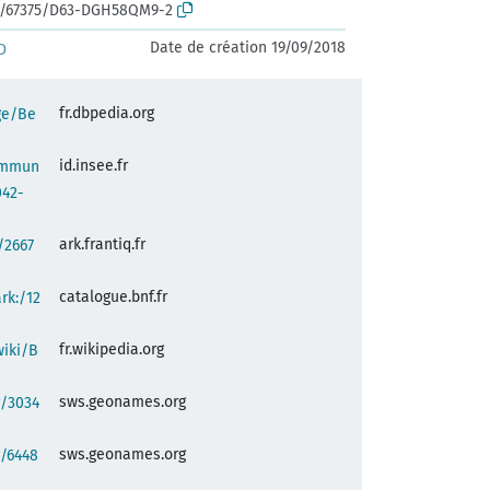
rk:/67375/D63-DGH58QM9-2
Date de création 19/09/2018
D
fr.dbpedia.org
ge/Be
id.insee.fr
commun
042-
ark.frantiq.fr
:/2667
catalogue.bnf.fr
ark:/12
fr.wikipedia.org
wiki/B
sws.geonames.org
g/3034
sws.geonames.org
g/6448