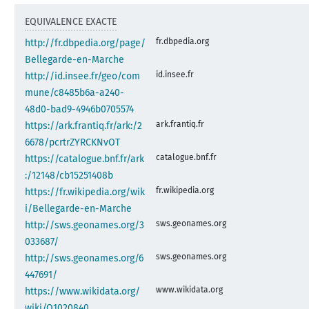
EQUIVALENCE EXACTE
fr.dbpedia.org
http://fr.dbpedia.org/page/
Bellegarde-en-Marche
id.insee.fr
http://id.insee.fr/geo/com
mune/c8485b6a-a240-
48d0-bad9-4946b0705574
ark.frantiq.fr
https://ark.frantiq.fr/ark:/2
6678/pcrtrZYRCKNvOT
catalogue.bnf.fr
https://catalogue.bnf.fr/ark
:/12148/cb15251408b
fr.wikipedia.org
https://fr.wikipedia.org/wik
i/Bellegarde-en-Marche
sws.geonames.org
http://sws.geonames.org/3
033687/
sws.geonames.org
http://sws.geonames.org/6
447691/
www.wikidata.org
https://www.wikidata.org/
wiki/Q1020840