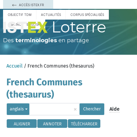
ACCÈS ISTEX.FR
OBJECTIF TDM
ACTUALITÉS
CORPUS SPÉCIALISÉS
Loterre
ESPAÑOL
ENGLISH
Des
terminologies
en partage
Accueil
/ French Communes (thesaurus)
French Communes
(thesaurus)
×
Aide
anglais
Chercher
ALIGNER
ANNOTER
TÉLÉCHARGER