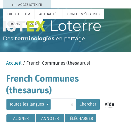
ACCÈS ISTEX.FR
OBJECTIF TDM
ACTUALITÉS
CORPUS SPÉCIALISÉS
Loterre
ESPAÑOL
ENGLISH
Des
terminologies
en partage
Accueil
/ French Communes (thesaurus)
French Communes
(thesaurus)
×
Aide
Toutes les langues
Chercher
ALIGNER
ANNOTER
TÉLÉCHARGER