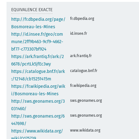
EQUIVALENCE EXACTE
fr.dbpedia.org
http://fr.dbpedia.org/page/
Bosmoreau-les-Mines
id.insee.fr
http://id.insee.fr/geo/com
mune/2ff9b463-9cf9-4662-
bf77-c773307bf924
ark.frantiq.fr
https://ark.frantiq.fr/ark:/2
6678/pcrtLk5jfEc3wy
catalogue.bnf.fr
https://catalogue.bnf.fr/ark
:/12148/cb15251415m
fr.wikipedia.org
https://fr.wikipedia.org/wik
i/Bosmoreau-les-Mines
sws.geonames.org
http://sws.geonames.org/3
031460/
sws.geonames.org
http://sws.geonames.org/6
447698/
www.wikidata.org
https://www.wikidata.org/
wiki/Q175739