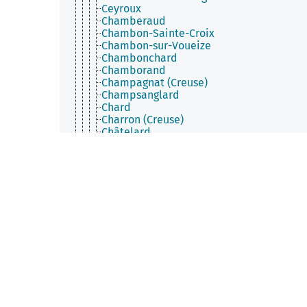
Ceyroux
Chamberaud
Chambon-Sainte-Croix
Chambon-sur-Voueize
Chambonchard
Chamborand
Champagnat (Creuse)
Champsanglard
Chard
Charron (Creuse)
Châtelard
Châtelus-le-Marcheix
Châtelus-Malvaleix
Chavanat
Chénérailles
Chéniers
Clairavaux
Clugnat
Colondannes
Cressat
Crocq
Crozant
Croze
Domeyrot
Dontreix