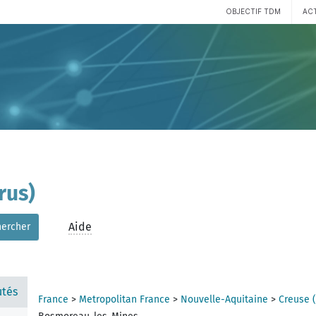
OBJECTIF TDM
AC
rus)
Aide
hercher
tés
France
>
Metropolitan France
>
Nouvelle-Aquitaine
>
Creuse 