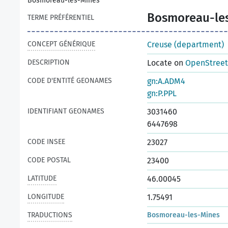
Bosmoreau-les-Mines
Bosmoreau-le
TERME PRÉFÉRENTIEL
CONCEPT GÉNÉRIQUE
Creuse (department)
DESCRIPTION
Locate on
OpenStree
CODE D'ENTITÉ GEONAMES
gn:A.ADM4
gn:P.PPL
IDENTIFIANT GEONAMES
3031460
6447698
CODE INSEE
23027
CODE POSTAL
23400
LATITUDE
46.00045
LONGITUDE
1.75491
TRADUCTIONS
Bosmoreau-les-Mines