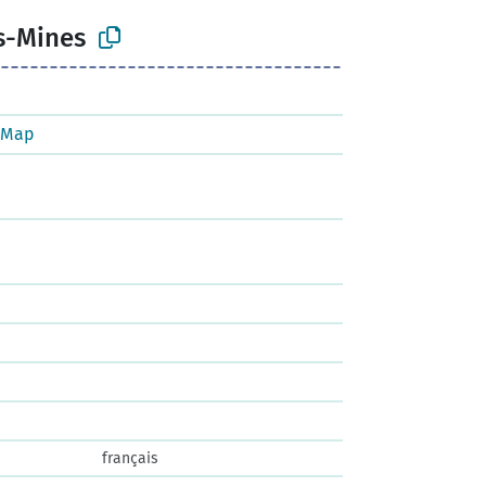
s-Mines
tMap
français