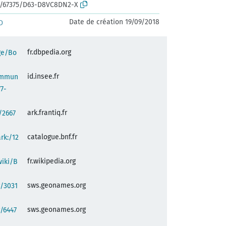
rk:/67375/D63-D8VC8DN2-X
Date de création 19/09/2018
D
fr.dbpedia.org
ge/Bo
id.insee.fr
commun
7-
ark.frantiq.fr
:/2667
catalogue.bnf.fr
ark:/12
fr.wikipedia.org
wiki/B
sws.geonames.org
g/3031
sws.geonames.org
/6447