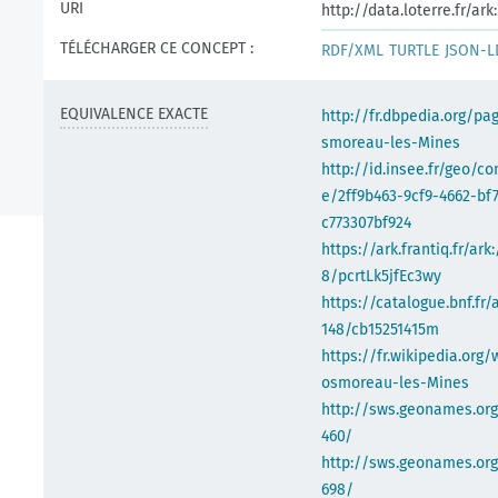
URI
http://data.loterre.fr/a
TÉLÉCHARGER CE CONCEPT :
RDF/XML
TURTLE
JSON-L
EQUIVALENCE EXACTE
http://fr.dbpedia.org/pa
smoreau-les-Mines
http://id.insee.fr/geo/
e/2ff9b463-9cf9-4662-bf7
c773307bf924
https://ark.frantiq.fr/ark
8/pcrtLk5jfEc3wy
https://catalogue.bnf.fr/
148/cb15251415m
https://fr.wikipedia.org/
osmoreau-les-Mines
http://sws.geonames.or
460/
http://sws.geonames.org
698/