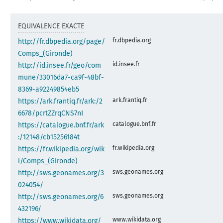
EQUIVALENCE EXACTE
fr.dbpedia.org
http://fr.dbpedia.org/page/
Comps_(Gironde)
id.insee.fr
http://id.insee.fr/geo/com
mune/33016da7-ca9f-48bf-
8369-a92249854eb5
ark.frantiq.fr
https://ark.frantiq.fr/ark:/2
6678/pcrtZZrqCNS7nI
catalogue.bnf.fr
https://catalogue.bnf.fr/ark
:/12148/cb15256184t
fr.wikipedia.org
https://fr.wikipedia.org/wik
i/Comps_(Gironde)
sws.geonames.org
http://sws.geonames.org/3
024054/
sws.geonames.org
http://sws.geonames.org/6
432196/
www.wikidata.org
https://www.wikidata.org/