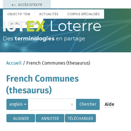
ACCÈS ISTEX.FR
OBJECTIF TDM
ACTUALITÉS
CORPUS SPÉCIALISÉS
Loterre
ESPAÑOL
ENGLISH
Des
terminologies
en partage
Accueil
/ French Communes (thesaurus)
French Communes
(thesaurus)
×
Aide
anglais
Chercher
ALIGNER
ANNOTER
TÉLÉCHARGER