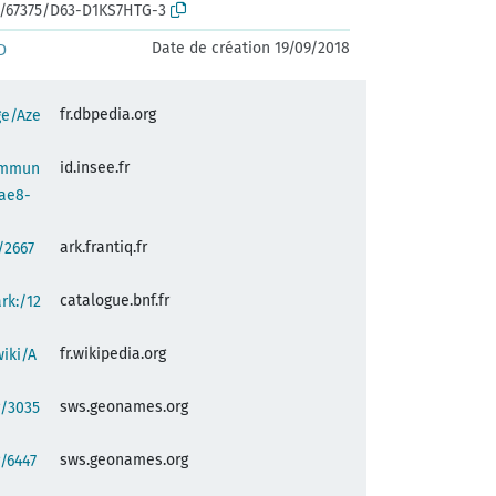
rk:/67375/D63-D1KS7HTG-3
Date de création 19/09/2018
D
fr.dbpedia.org
ge/Aze
id.insee.fr
commun
ae8-
ark.frantiq.fr
:/2667
catalogue.bnf.fr
ark:/12
fr.wikipedia.org
wiki/A
sws.geonames.org
g/3035
sws.geonames.org
/6447