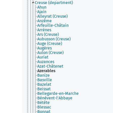
Creuse (department)
Ahun
Ajain
Alleyrat (Creuse)
Anzême
Arfeuille-Châtain
Arrènes
Ars (Creuse)
Aubusson (Creuse)
Auge (Creuse)
Augères
Aulon (Creuse)
Auriat
Auzances
Azat-Châtenet
Azerables
Banize
Basville
Bazelat
Beissat
Bellegarde-en-Marche
Bénévent-l'Abbaye
Bétête
Blessac
Bonnat