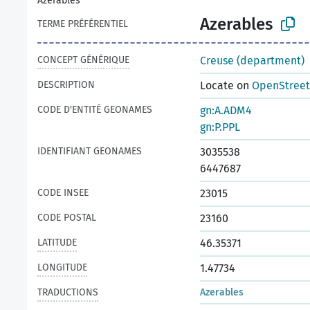
Azerables
Azerables
TERME PRÉFÉRENTIEL
CONCEPT GÉNÉRIQUE
Creuse (department)
DESCRIPTION
Locate on
OpenStree
CODE D'ENTITÉ GEONAMES
gn:A.ADM4
gn:P.PPL
IDENTIFIANT GEONAMES
3035538
6447687
CODE INSEE
23015
CODE POSTAL
23160
LATITUDE
46.35371
LONGITUDE
1.47734
TRADUCTIONS
Azerables