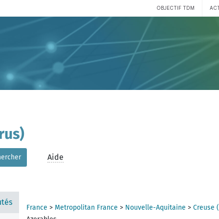
OBJECTIF TDM
AC
rus)
Aide
hercher
tés
France
>
Metropolitan France
>
Nouvelle-Aquitaine
>
Creuse 