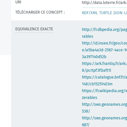
URI
http://data.loterre.fr/a
TÉLÉCHARGER CE CONCEPT :
RDF/XML
TURTLE
JSON-L
EQUIVALENCE EXACTE
http://fr.dbpedia.org/pa
rables
http://id.insee.fr/geo/
e/a5ba4a3d-2567-4ace-9
3a397140d52b
https://ark.frantiq.fr/ark
8/pcrtpf3fDaft1l
https://catalogue.bnf.fr/
148/cb15251403m
https://fr.wikipedia.org/
zerables
http://sws.geonames.or
538/
http://sws.geonames.org
687/