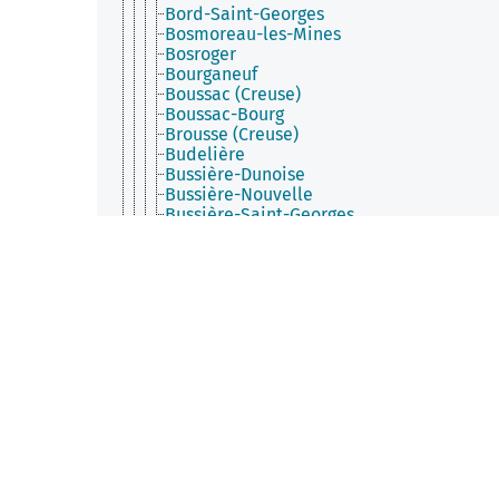
Bord-Saint-Georges
Bosmoreau-les-Mines
Bosroger
Bourganeuf
Boussac (Creuse)
Boussac-Bourg
Brousse (Creuse)
Budelière
Bussière-Dunoise
Bussière-Nouvelle
Bussière-Saint-Georges
Ceyroux
Chamberaud
Chambon-Sainte-Croix
Chambon-sur-Voueize
Chambonchard
Chamborand
Champagnat (Creuse)
Champsanglard
Chard
Charron (Creuse)
Châtelard
Châtelus-le-Marcheix
Châtelus-Malvaleix
Chavanat