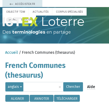
ACCÈS ISTEX.FR
OBJECTIF TDM
ACTUALITÉS
CORPUS SPÉCIALISÉS
Loterre
ESPAÑOL
ENGLISH
Des
terminologies
en partage
Accueil
/ French Communes (thesaurus)
French Communes
(thesaurus)
×
Aide
anglais
Chercher
ALIGNER
ANNOTER
TÉLÉCHARGER