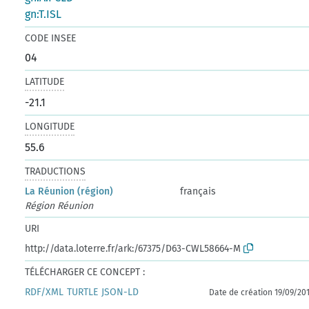
gn:T.ISL
CODE INSEE
04
LATITUDE
-21.1
LONGITUDE
55.6
TRADUCTIONS
La Réunion (région)
français
Région Réunion
URI
http://data.loterre.fr/ark:/67375/D63-CWL58664-M
TÉLÉCHARGER CE CONCEPT :
RDF/XML
TURTLE
JSON-LD
Date de création 19/09/20