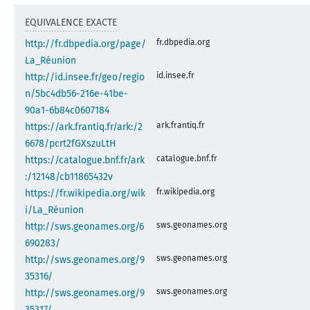
EQUIVALENCE EXACTE
fr.dbpedia.org
http://fr.dbpedia.org/page/
La_Réunion
id.insee.fr
http://id.insee.fr/geo/regio
n/5bc4db56-216e-41be-
90a1-6b84c0607184
ark.frantiq.fr
https://ark.frantiq.fr/ark:/2
6678/pcrt2fGXszuLtH
catalogue.bnf.fr
https://catalogue.bnf.fr/ark
:/12148/cb11865432v
fr.wikipedia.org
https://fr.wikipedia.org/wik
i/La_Réunion
sws.geonames.org
http://sws.geonames.org/6
690283/
sws.geonames.org
http://sws.geonames.org/9
35316/
sws.geonames.org
http://sws.geonames.org/9
35317/