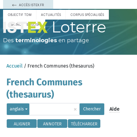
ACCÈS ISTEX.FR
OBJECTIF TDM
ACTUALITÉS
CORPUS SPÉCIALISÉS
Loterre
ESPAÑOL
ENGLISH
Des
terminologies
en partage
Accueil
/ French Communes (thesaurus)
French Communes
(thesaurus)
×
Aide
anglais
Chercher
ALIGNER
ANNOTER
TÉLÉCHARGER