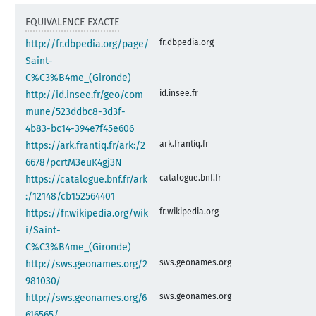
EQUIVALENCE EXACTE
fr.dbpedia.org
http://fr.dbpedia.org/page/
Saint-
C%C3%B4me_(Gironde)
id.insee.fr
http://id.insee.fr/geo/com
mune/523ddbc8-3d3f-
4b83-bc14-394e7f45e606
ark.frantiq.fr
https://ark.frantiq.fr/ark:/2
6678/pcrtM3euK4gj3N
catalogue.bnf.fr
https://catalogue.bnf.fr/ark
:/12148/cb152564401
fr.wikipedia.org
https://fr.wikipedia.org/wik
i/Saint-
C%C3%B4me_(Gironde)
sws.geonames.org
http://sws.geonames.org/2
981030/
sws.geonames.org
http://sws.geonames.org/6
616565/