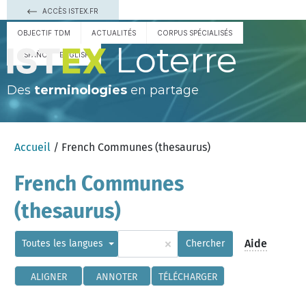
ACCÈS ISTEX.FR
OBJECTIF TDM
ACTUALITÉS
CORPUS SPÉCIALISÉS
Loterre
ESPAÑOL
ENGLISH
Des
terminologies
en partage
Accueil
/ French Communes (thesaurus)
French Communes
(thesaurus)
×
Aide
Toutes les langues
Chercher
ALIGNER
ANNOTER
TÉLÉCHARGER