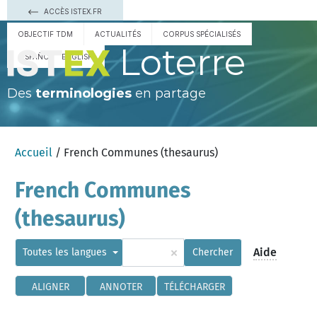
ACCÈS ISTEX.FR
OBJECTIF TDM
ACTUALITÉS
CORPUS SPÉCIALISÉS
Loterre
ESPAÑOL
ENGLISH
Des
terminologies
en partage
Accueil
/ French Communes (thesaurus)
French Communes
(thesaurus)
×
Aide
Toutes les langues
Chercher
ALIGNER
ANNOTER
TÉLÉCHARGER