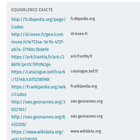
EQUIVALENCE EXACTE
fr.dbpedia.org
http://fr.dbpedia.org/page/
Cudos
id.insee.fr
http://id.insee.fr/geo/com
mune/e1e7724a-5e1b-472f-
ab7a-27160c3bdefe
ark.frantiq.fr
https://ark.frantiq.fr/ark:/2
6678/pcrtc7lPzIN2g4
catalogue.bnf.fr
https://catalogue.bnf.fr/ark
:/12148/cb15256196t
fr.wikipedia.org
https://fr.wikipedia.org/wik
i/Cudos
sws.geonames.org
http://sws.geonames.org/3
022163/
sws.geonames.org
http://sws.geonames.org/6
432206/
www.wikidata.org
https://www.wikidata.org/
wiki/Q718055