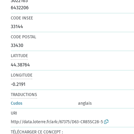
3022163
6432206
CODE INSEE
33144
CODE POSTAL
33430
LATITUDE
44.38764
LONGITUDE
-0.2191
TRADUCTIONS
Cudos
anglais
URI
http://data.loterre.fr/ark:/67375/D63-CR85SC28-5
TÉLÉCHARGER CE CONCEPT :