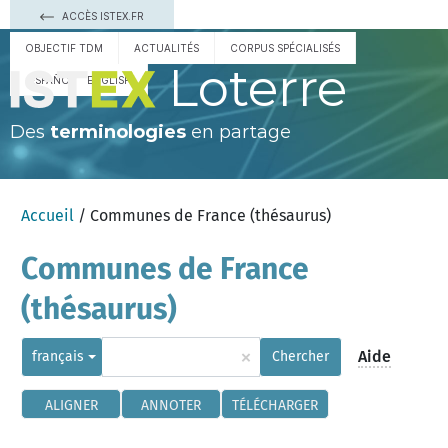
ACCÈS ISTEX.FR
OBJECTIF TDM
ACTUALITÉS
CORPUS SPÉCIALISÉS
Loterre
ESPAÑOL
ENGLISH
Des
terminologies
en partage
Accueil
/ Communes de France (thésaurus)
Communes de France
(thésaurus)
×
Aide
français
Chercher
ALIGNER
ANNOTER
TÉLÉCHARGER