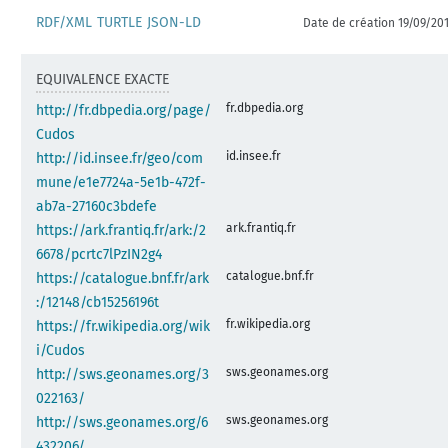
RDF/XML
TURTLE
JSON-LD
Date de création 19/09/20
EQUIVALENCE EXACTE
fr.dbpedia.org
http://fr.dbpedia.org/page/
Cudos
id.insee.fr
http://id.insee.fr/geo/com
mune/e1e7724a-5e1b-472f-
ab7a-27160c3bdefe
ark.frantiq.fr
https://ark.frantiq.fr/ark:/2
6678/pcrtc7lPzIN2g4
catalogue.bnf.fr
https://catalogue.bnf.fr/ark
:/12148/cb15256196t
fr.wikipedia.org
https://fr.wikipedia.org/wik
i/Cudos
sws.geonames.org
http://sws.geonames.org/3
022163/
sws.geonames.org
http://sws.geonames.org/6
432206/