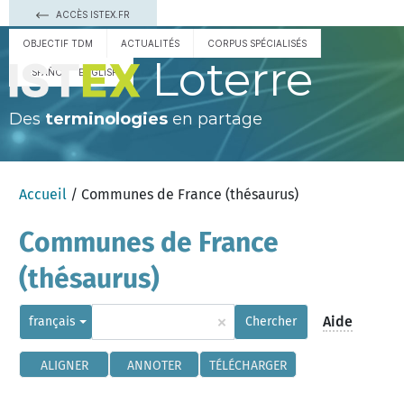
ACCÈS ISTEX.FR
OBJECTIF TDM
ACTUALITÉS
CORPUS SPÉCIALISÉS
Loterre
ESPAÑOL
ENGLISH
Des
terminologies
en partage
Accueil
/ Communes de France (thésaurus)
Communes de France
(thésaurus)
×
Aide
français
Chercher
ALIGNER
ANNOTER
TÉLÉCHARGER