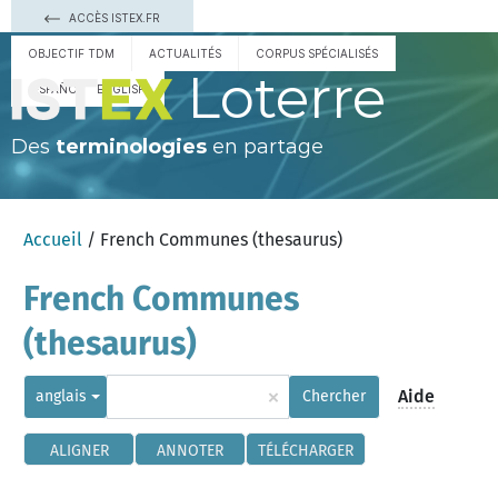
ACCÈS ISTEX.FR
OBJECTIF TDM
ACTUALITÉS
CORPUS SPÉCIALISÉS
Loterre
ESPAÑOL
ENGLISH
Des
terminologies
en partage
Accueil
/ French Communes (thesaurus)
French Communes
(thesaurus)
×
Aide
anglais
Chercher
ALIGNER
ANNOTER
TÉLÉCHARGER