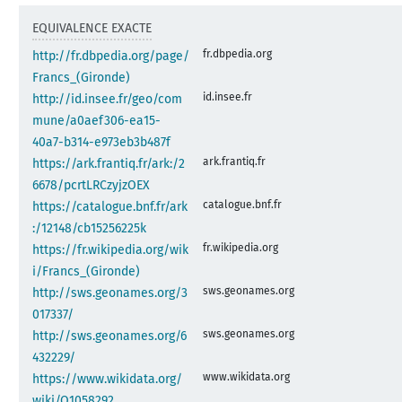
EQUIVALENCE EXACTE
fr.dbpedia.org
http://fr.dbpedia.org/page/
Francs_(Gironde)
id.insee.fr
http://id.insee.fr/geo/com
mune/a0aef306-ea15-
40a7-b314-e973eb3b487f
ark.frantiq.fr
https://ark.frantiq.fr/ark:/2
6678/pcrtLRCzyjzOEX
catalogue.bnf.fr
https://catalogue.bnf.fr/ark
:/12148/cb15256225k
fr.wikipedia.org
https://fr.wikipedia.org/wik
i/Francs_(Gironde)
sws.geonames.org
http://sws.geonames.org/3
017337/
sws.geonames.org
http://sws.geonames.org/6
432229/
www.wikidata.org
https://www.wikidata.org/
wiki/Q1058292