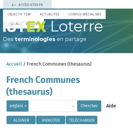
ACCÈS ISTEX.FR
OBJECTIF TDM
ACTUALITÉS
CORPUS SPÉCIALISÉS
Loterre
ESPAÑOL
ENGLISH
Des
terminologies
en partage
Accueil
/ French Communes (thesaurus)
French Communes
(thesaurus)
×
Aide
anglais
Chercher
ALIGNER
ANNOTER
TÉLÉCHARGER