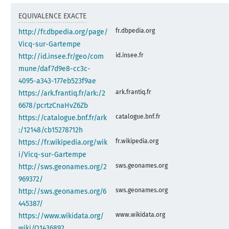
EQUIVALENCE EXACTE
fr.dbpedia.org
http://fr.dbpedia.org/page/
Vicq-sur-Gartempe
id.insee.fr
http://id.insee.fr/geo/com
mune/daf7d9e8-cc3c-
4095-a343-177eb523f9ae
ark.frantiq.fr
https://ark.frantiq.fr/ark:/2
6678/pcrtzCnaHvZ6Zb
catalogue.bnf.fr
https://catalogue.bnf.fr/ark
:/12148/cb15278712h
fr.wikipedia.org
https://fr.wikipedia.org/wik
i/Vicq-sur-Gartempe
sws.geonames.org
http://sws.geonames.org/2
969372/
sws.geonames.org
http://sws.geonames.org/6
445387/
www.wikidata.org
https://www.wikidata.org/
wiki/Q1436892